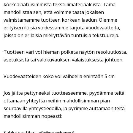
korkealaatuisimmista tekstiilimateriaaleista. Tämä
mahdollistaa sen, että voimme taata jokaisen
valmistamamme tuotteen korkean laadun. Olemme
erityisen iloisia voidessamme tarjota vuodevaatteita,
joissa on erilaisia miellyttävän tuntuisia tekstuureja.
Tuotteen väri voi hieman poiketa näytön resoluutiosta,
asetuksista tai valokuvauksen valaistuksesta johtuen.
Vuodevaatteiden koko voi vaihdella enintään 5 cm.
Jos jäitte pettyneeksi tuotteeseemme, pyydämme teitä
ottamaan yhteyttä meihin mahdollisimman pian
seuraavilla yhteystiedoilla, ja pyrimme auttamaan teitä
mahdollisimman nopeasti:
Sähköpostitse:
info@savashome.fi