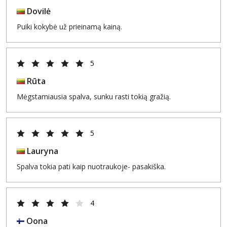
Dovilė
Puiki kokybė už prieinamą kainą.
5
Rūta
Mėgstamiausia spalva, sunku rasti tokią gražią.
5
Lauryna
Spalva tokia pati kaip nuotraukoje- pasakiška.
4
Oona