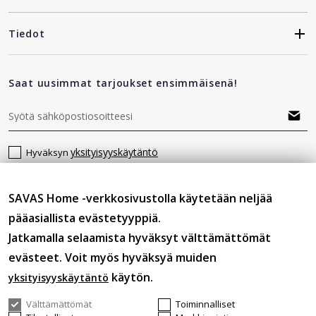
Tiedot
Saat uusimmat tarjoukset ensimmäisenä!
yksityisyyskäytäntö
Hyväksyn
SAVAS Home -verkkosivustolla käytetään neljää
Seuraa meitä
pääasiallista evästetyyppiä.
Jatkamalla selaamista hyväksyt välttämättömät
evästeet. Voit myös hyväksyä muiden
käytön.
yksityisyyskäytäntö
Välttämättömät
Toiminnalliset
© 2026 SAVASHOME Kaikki oikeudet pidätetään.