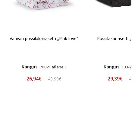
Vauvan pussilakanasetti „Pink love“
Pussilakanasetti „A
Kangas:
Kangas:
Puuvillaflanelli
100% pu
26,94€
29,39€
48,99€
48