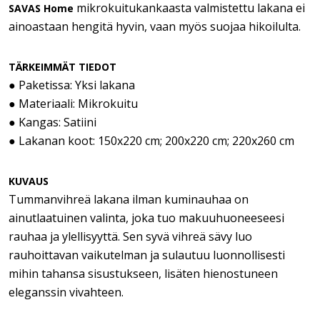
mikrokuitukankaasta valmistettu lakana ei
SAVAS Home
ainoastaan hengitä hyvin, vaan myös suojaa hikoilulta.
TÄRKEIMMÄT TIEDOT
● Paketissa: Yksi lakana
● Materiaali: Mikrokuitu
● Kangas: Satiini
● Lakanan koot: 150x220 cm; 200x220 cm; 220x260 cm
KUVAUS
Tummanvihreä lakana ilman kuminauhaa on
ainutlaatuinen valinta, joka tuo makuuhuoneeseesi
rauhaa ja ylellisyyttä. Sen syvä vihreä sävy luo
rauhoittavan vaikutelman ja sulautuu luonnollisesti
mihin tahansa sisustukseen, lisäten hienostuneen
eleganssin vivahteen.