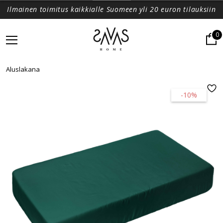
Ilmainen toimitus kaikkialle Suomeen yli 20 euron tilauksiin
0
Aluslakana
-10%