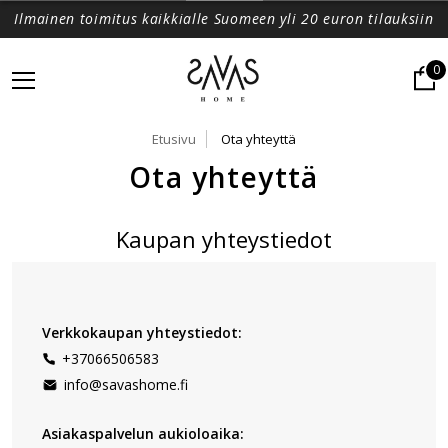
Ilmainen toimitus kaikkialle Suomeen yli 20 euron tilauksiin
0
Etusivu
Ota yhteyttä
Ota yhteyttä
Kaupan yhteystiedot
Verkkokaupan yhteystiedot:
+37066506583
info@savashome.fi
Asiakaspalvelun aukioloaika: