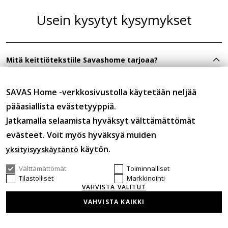
Usein kysytyt kysymykset
Mitä keittiötekstiile Savashome tarjoaa?
Keittiökategoriasta löydät keittiöpyyhkeitä,
patakintaita ja esiliinoja — käytännöllisiä tekstiilejä
SAVAS Home -verkkosivustolla käytetään neljää
päivittäiseen käyttöön keittiössä.
pääasiallista evästetyyppiä.
Jatkamalla selaamista hyväksyt välttämättömät
evästeet. Voit myös hyväksyä muiden
käytön.
yksityisyyskäytäntö
Välttämättömät
Toiminnalliset
Tilastolliset
Markkinointi
Tilaukset:
VAHVISTA VALITUT
Sähköposti
info@savashome.fi
VAHVISTA KAIKKI
Tietoa asiakkaalle