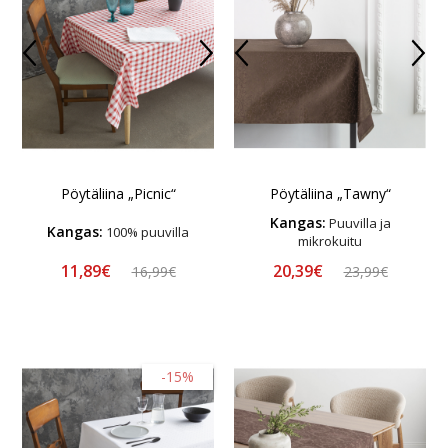
Pöytäliina „Picnic“
Pöytäliina „Tawny“
Kangas:
Puuvilla ja
Kangas:
100% puuvilla
mikrokuitu
11,89€
20,39€
16,99€
23,99€
-15%