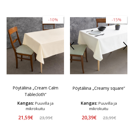
-10%
-15%
Pöytäliina „Cream Calm
Pöytäliina „Creamy square“
Tablecloth“
Kangas:
Kangas:
Puuvilla ja
Puuvilla ja
mikrokuitu
mikrokuitu
21,59€
20,39€
23,99€
23,99€