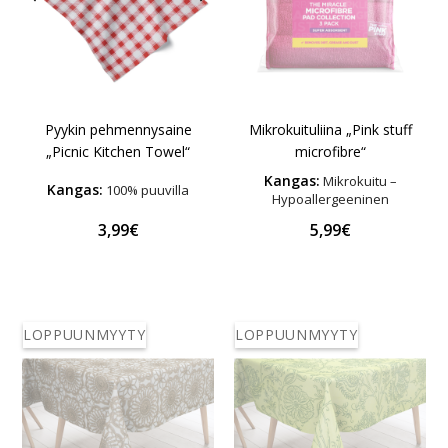
Mikrokuituliina „Pink stuff
Pyykin pehmennysaine
microfibre“
„Picnic Kitchen Towel“
Kangas:
Mikrokuitu –
Kangas:
100% puuvilla
Hypoallergeeninen
3,99€
5,99€
LOPPUUNMYYTY
LOPPUUNMYYTY