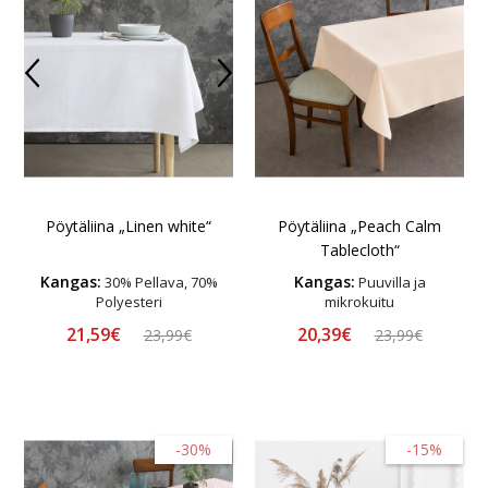
Pöytäliina „Peach Calm
Pöytäliina „Linen white“
Tablecloth“
Kangas:
Kangas:
30% Pellava, 70%
Puuvilla ja
Polyesteri
mikrokuitu
21,59€
20,39€
23,99€
23,99€
-30%
-15%