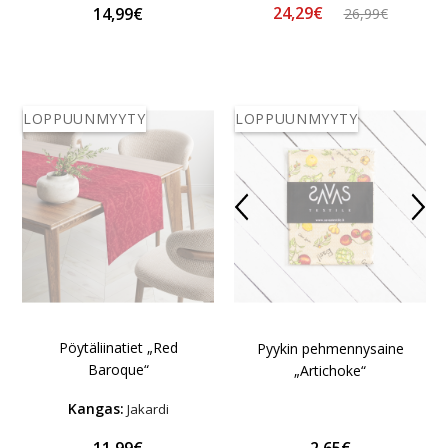
24,29€
14,99€
26,99€
LOPPUUNMYYTY
LOPPUUNMYYTY
Pöytäliinatiet „Red
Pyykin pehmennysaine
Baroque“
„Artichoke“
Kangas:
Jakardi