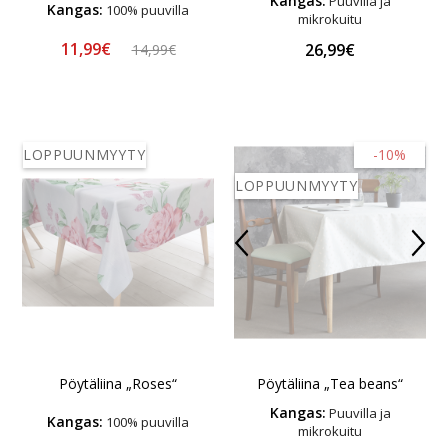
Kangas:
Puuvilla ja
Kangas:
100% puuvilla
mikrokuitu
11,99€
26,99€
14,99€
LOPPUUNMYYTY
-10%
LOPPUUNMYYTY
Pöytäliina „Roses“
Pöytäliina „Tea beans“
Kangas:
Puuvilla ja
Kangas:
100% puuvilla
mikrokuitu