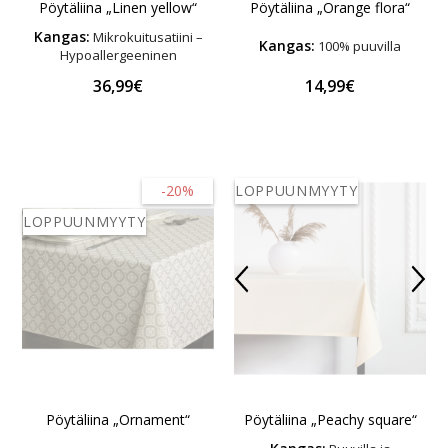
Pöytäliina „Orange flora“
Pöytäliina „Linen yellow“
Kangas:
Mikrokuitusatiini –
Kangas:
100% puuvilla
Hypoallergeeninen
36,99€
14,99€
-20%
LOPPUUNMYYTY
LOPPUUNMYYTY
Pöytäliina „Ornament“
Pöytäliina „Peachy square“