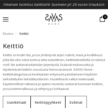
Ilmainen toimitus kaikkialle Suomeen yli 20 euron tilauksiin
0
Etusivu
Keittiö
Keittiö
Keittiö on kodin tila, jossa yhdistyvät arjen rutiinit, maut ja kodikkuus.
Jotta tila olisi sekä toimiva että esteettinen, keittiötekstiileillä on tärkeä
rooli. Ne auttavat pitämään järjestystä, lisäävät mukavuutta ja
täydentävät keittiön sisustusta hienovaraisesti. SAVAS Home -
keittiökategoriassa keskitytään erityisesti päivittäiseen käyttöön
tarkoitettuihin tekstiilituotteisiin. Huolellisesti valitut materiaalit,
käytännölliset ratkaisut ja ajaton muotoilu auttavat luomaan keittiön,
jossa toiminnallisuus ja viihtyisyys kohtaavat.
Uunikintaat
Keittiöpyyhkeet
Esiliinat