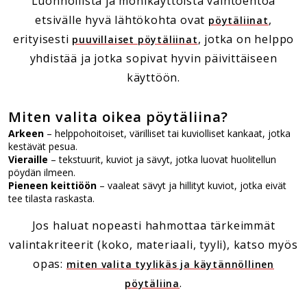
Luonnollista ja monikäyttöistä vaihtoehtoa
etsivälle hyvä lähtökohta ovat
,
pöytäliinat
erityisesti
, jotka on helppo
puuvillaiset pöytäliinat
yhdistää ja jotka sopivat hyvin päivittäiseen
käyttöön.
Miten valita oikea pöytäliina?
Arkeen
– helppohoitoiset, värilliset tai kuviolliset kankaat, jotka
kestävät pesua.
Vieraille
– tekstuurit, kuviot ja sävyt, jotka luovat huolitellun
pöydän ilmeen.
Pieneen keittiöön
– vaaleat sävyt ja hillityt kuviot, jotka eivät
tee tilasta raskasta.
Jos haluat nopeasti hahmottaa tärkeimmät
valintakriteerit (koko, materiaali, tyyli), katso myös
opas:
miten valita tyylikäs ja käytännöllinen
.
pöytäliina