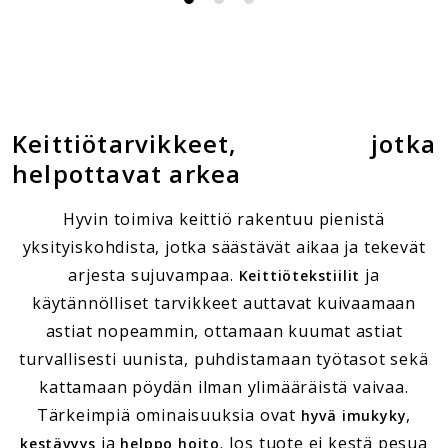
Keittiötarvikkeet, jotka
helpottavat arkea
Hyvin toimiva keittiö rakentuu pienistä
yksityiskohdista, jotka säästävät aikaa ja tekevät
arjesta sujuvampaa.
ja
Keittiötekstiilit
käytännölliset tarvikkeet auttavat kuivaamaan
astiat nopeammin, ottamaan kuumat astiat
turvallisesti uunista, puhdistamaan työtasot sekä
kattamaan pöydän ilman ylimääräistä vaivaa.
Tärkeimpiä ominaisuuksia ovat
,
hyvä imukyky
ja
. Jos tuote ei kestä pesua
kestävyys
helppo hoito