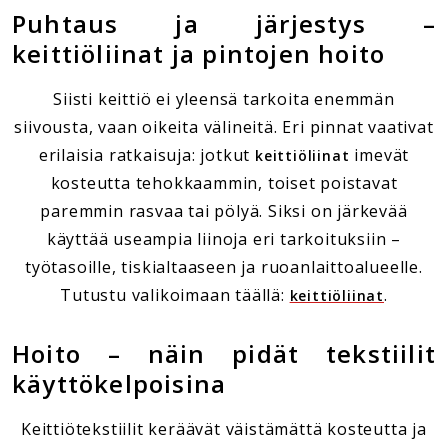
Puhtaus ja järjestys –
keittiöliinat ja pintojen hoito
Siisti keittiö ei yleensä tarkoita enemmän
siivousta, vaan oikeita välineitä. Eri pinnat vaativat
erilaisia ratkaisuja: jotkut
imevät
keittiöliinat
kosteutta tehokkaammin, toiset poistavat
paremmin rasvaa tai pölyä. Siksi on järkevää
käyttää useampia liinoja eri tarkoituksiin –
työtasoille, tiskialtaaseen ja ruoanlaittoalueelle.
Tutustu valikoimaan täällä:
.
keittiöliinat
Hoito – näin pidät tekstiilit
käyttökelpoisina
Keittiötekstiilit keräävät väistämättä kosteutta ja