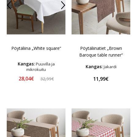
Pöytäliinatiet „Brown
Pöytäliina „White square“
Baroque table runner“
Kangas:
Puuvilla ja
Kangas:
Jakardi
mikrokuitu
28,04€
11,99€
32,99€