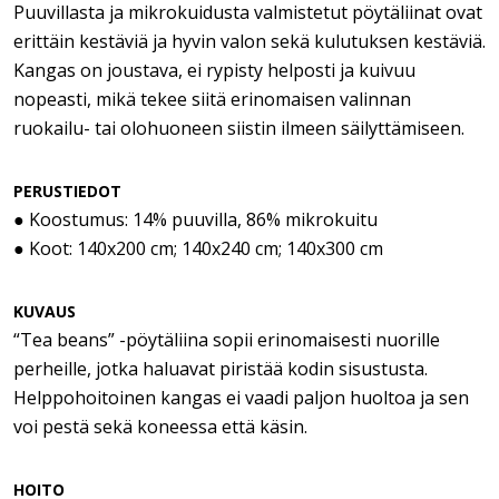
Puuvillasta ja mikrokuidusta valmistetut pöytäliinat ovat
erittäin kestäviä ja hyvin valon sekä kulutuksen kestäviä.
Kangas on joustava, ei rypisty helposti ja kuivuu
nopeasti, mikä tekee siitä erinomaisen valinnan
ruokailu- tai olohuoneen siistin ilmeen säilyttämiseen.
PERUSTIEDOT
● Koostumus: 14% puuvilla, 86% mikrokuitu
● Koot: 140x200 cm; 140x240 cm; 140x300 cm
KUVAUS
“Tea beans” -pöytäliina sopii erinomaisesti nuorille
perheille, jotka haluavat piristää kodin sisustusta.
Helppohoitoinen kangas ei vaadi paljon huoltoa ja sen
voi pestä sekä koneessa että käsin.
HOITO