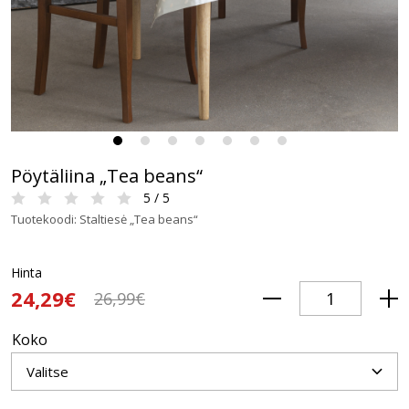
Pöytäliina „Tea beans“
5 / 5
Tuotekoodi: Staltiesė „Tea beans“
Hinta
24,29€
26,99€
Koko