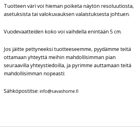
Tuotteen väri voi hieman poiketa näytön resoluutiosta,
asetuksista tai valokuvauksen valaistuksesta johtuen.
Vuodevaatteiden koko voi vaihdella enintään 5 cm.
Jos jäitte pettyneeksi tuotteeseemme, pyydämme teitä
ottamaan yhteyttä meihin mahdollisimman pian
seuraavilla yhteystiedoilla, ja pyrimme auttamaan teitä
mahdollisimman nopeasti:
Sähköpostitse:
info@savashome.fi