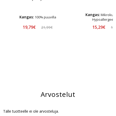
Kangas:
Mikrokuitu
Kangas:
100% puuvilla
Hypoallergeen
19,79€
15,29€
21,99€
16
Arvostelut
Tälle tuotteelle ei ole arvosteluja.