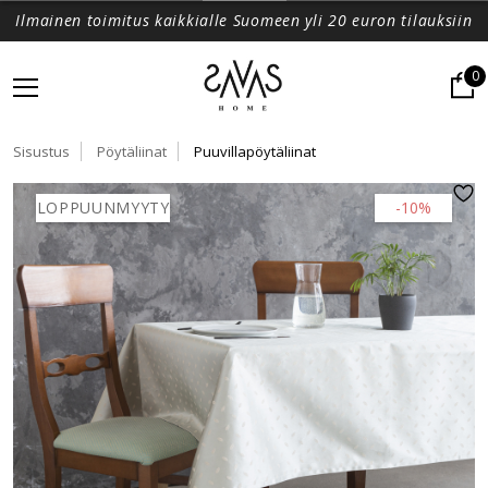
Ilmainen toimitus kaikkialle Suomeen yli 20 euron tilauksiin
0
Sisustus
Pöytäliinat
Puuvillapöytäliinat
LOPPUUNMYYTY
-10%