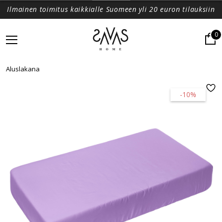
Ilmainen toimitus kaikkialle Suomeen yli 20 euron tilauksiin
0
Aluslakana
-10%