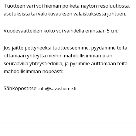
Tuotteen väri voi hieman poiketa näytön resoluutiosta,
asetuksista tai valokuvauksen valaistuksesta johtuen.
Vuodevaatteiden koko voi vaihdella enintään 5 cm.
Jos jäitte pettyneeksi tuotteeseemme, pyydämme teitä
ottamaan yhteyttä meihin mahdollisimman pian
seuraavilla yhteystiedoilla, ja pyrimme auttamaan teitä
mahdollisimman nopeasti:
Sähköpostitse:
info@savashome.fi