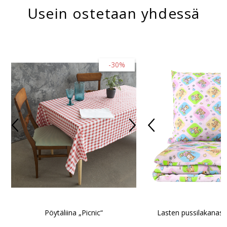
Usein ostetaan yhdessä
-30%
Pöytäliina „Picnic“
Lasten pussilakanaset