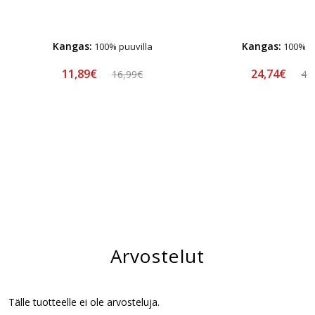
Kangas:
Kangas:
100% puuvilla
100% pu
11,89€
24,74€
16,99€
44
Arvostelut
Tälle tuotteelle ei ole arvosteluja.