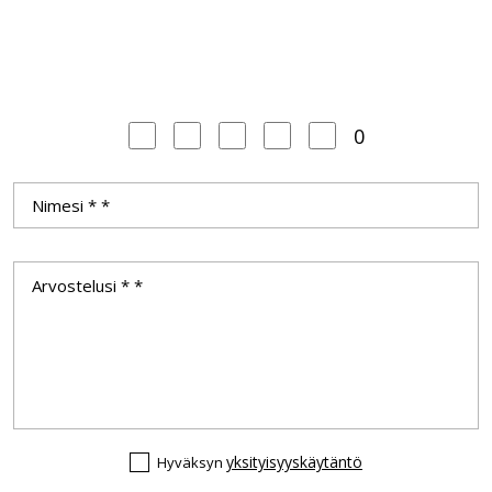
0
yksityisyyskäytäntö
Hyväksyn