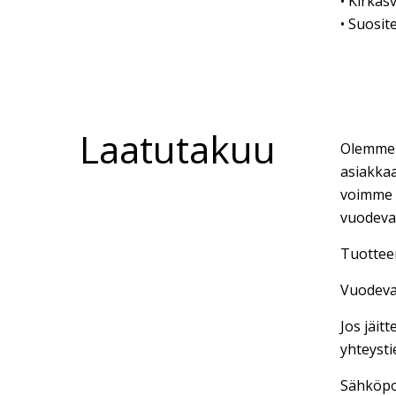
• Kirkasv
• Suosit
Laatutakuu
Olemme k
asiakkaa
voimme 
vuodevaa
Tuotteen
Vuodevaa
Jos jäit
yhteysti
Sähköpo