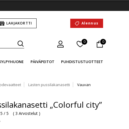
LAHJAKORTTI
Alennus
0
0
KYLPYHUONE
PÄIVÄPEITOT
PUHDISTUSTUOTTEET
odevaatteet
Lasten pussilakanasetti
Vauvan
ilakanasetti „Colorful city”
5 / 5
(
3 Arvostelut
)
y