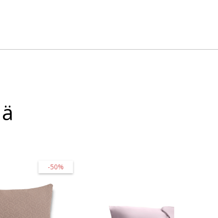
sä
-50%
-50