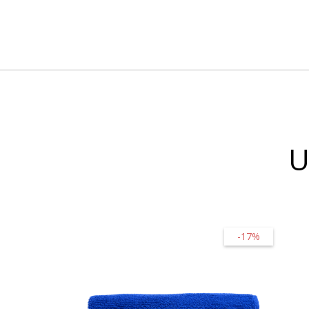
U
-17%