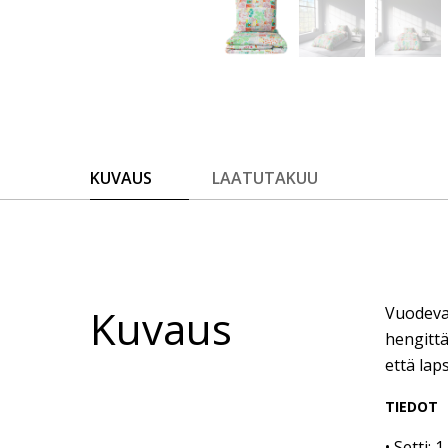
KUVAUS
LAATUTAKUU
Kuvaus
Vuodevaa
hengitt
että lap
TIEDOT
• Setti: 