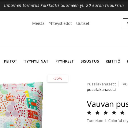
Ilmainen toimitus kaikkialle Suomeen yli 20 euron tilauksiin
Meistä
Yhteystiedot
Uutiset
PEITOT
TYYNYLIINAT
PYYHKEET
SISUSTUS
KEITTIÖ
-35%
Pussilakanasetit
Vu
pussilakanasetti
Vauvan puss
Tuotekoodi: Colorful cit