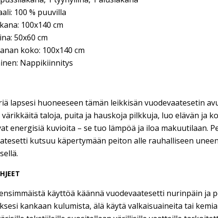
aali: 100 % puuvilla
akana: 100x140 cm
iina: 50x60 cm
akanan koko: 100x140 cm
inen: Nappikiinnitys
riä lapsesi huoneeseen tämän leikkisän vuodevaatesetin avull
 värikkäitä taloja, puita ja hauskoja pilkkuja, luo elävän ja 
at energisiä kuvioita – se tuo lämpöä ja iloa makuutilaan. P
tesetti kutsuu käpertymään peiton alle rauhalliseen uneen 
sellä.
HJEET
ensimmäistä käyttöä käännä vuodevaatesetti nurinpäin ja p
äksesi kankaan kulumista, älä käytä valkaisuaineita tai kemial