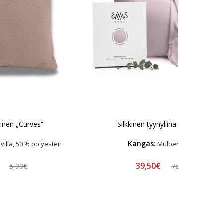
inen „Curves“
Silkkinen tyynyliina „Perfume“
Kangas:
illa, 50 % polyesteri
Mulberry Silkki
€
39,50€
5,99€
78,99€