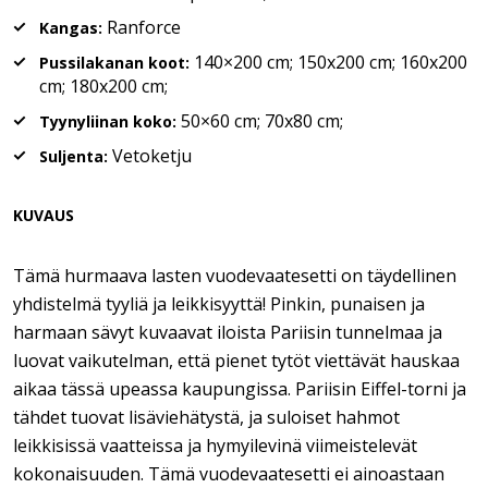
Ranforce
Kangas:
140×200 cm; 150x200 cm; 160x200
Pussilakanan koot:
cm; 180x200 cm;
50×60 cm; 70x80 cm;
Tyynyliinan koko:
Vetoketju
Suljenta:
KUVAUS
Tämä hurmaava lasten vuodevaatesetti on täydellinen
yhdistelmä tyyliä ja leikkisyyttä! Pinkin, punaisen ja
harmaan sävyt kuvaavat iloista Pariisin tunnelmaa ja
luovat vaikutelman, että pienet tytöt viettävät hauskaa
aikaa tässä upeassa kaupungissa. Pariisin Eiffel-torni ja
tähdet tuovat lisäviehätystä, ja suloiset hahmot
leikkisissä vaatteissa ja hymyilevinä viimeistelevät
kokonaisuuden. Tämä vuodevaatesetti ei ainoastaan