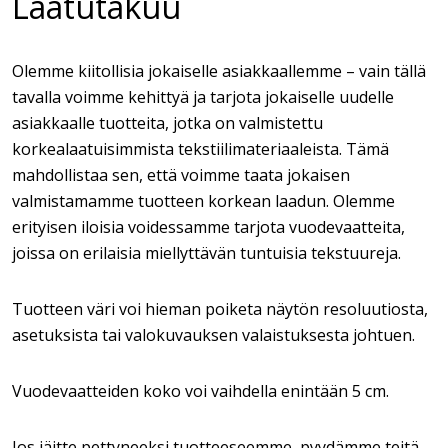
Laatutakuu
Olemme kiitollisia jokaiselle asiakkaallemme – vain tällä
tavalla voimme kehittyä ja tarjota jokaiselle uudelle
asiakkaalle tuotteita, jotka on valmistettu
korkealaatuisimmista tekstiilimateriaaleista. Tämä
mahdollistaa sen, että voimme taata jokaisen
valmistamamme tuotteen korkean laadun. Olemme
erityisen iloisia voidessamme tarjota vuodevaatteita,
joissa on erilaisia miellyttävän tuntuisia tekstuureja.
Tuotteen väri voi hieman poiketa näytön resoluutiosta,
asetuksista tai valokuvauksen valaistuksesta johtuen.
Vuodevaatteiden koko voi vaihdella enintään 5 cm.
Jos jäitte pettyneeksi tuotteeseemme, pyydämme teitä