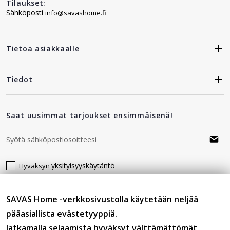
Tilaukset:
Sähköposti
info@savashome.fi
Tietoa asiakkaalle
Tiedot
Saat uusimmat tarjoukset ensimmäisenä!
yksityisyyskäytäntö
Hyväksyn
SAVAS Home -verkkosivustolla käytetään neljää
Seuraa meitä
pääasiallista evästetyyppiä.
Jatkamalla selaamista hyväksyt välttämättömät