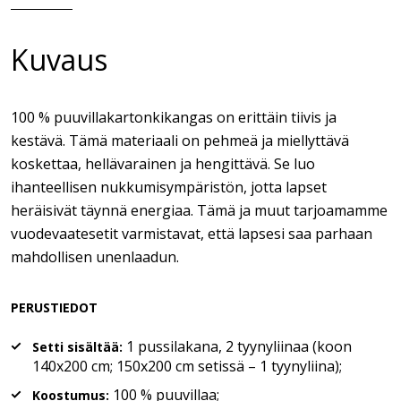
Kuvaus
100 % puuvillakartonkikangas on erittäin tiivis ja
kestävä. Tämä materiaali on pehmeä ja miellyttävä
koskettaa, hellävarainen ja hengittävä. Se luo
ihanteellisen nukkumisympäristön, jotta lapset
heräisivät täynnä energiaa. Tämä ja muut tarjoamamme
vuodevaatesetit varmistavat, että lapsesi saa parhaan
mahdollisen unenlaadun.
PERUSTIEDOT
1 pussilakana, 2 tyynyliinaa (koon
Setti sisältää:
140x200 cm; 150x200 cm setissä – 1 tyynyliina);
100 % puuvillaa;
Koostumus: