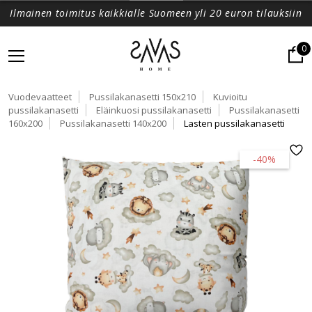
Ilmainen toimitus kaikkialle Suomeen yli 20 euron tilauksiin
0
Vuodevaatteet
Pussilakanasetti 150x210
Kuvioitu
pussilakanasetti
Eläinkuosi pussilakanasetti
Pussilakanasetti
160x200
Pussilakanasetti 140x200
Lasten pussilakanasetti
-40%