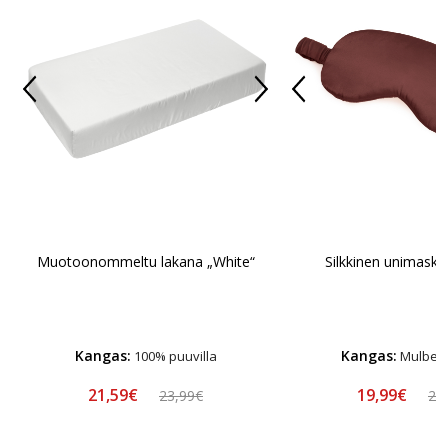
Muotoonommeltu lakana „White“
Silkkinen unimaski 
Kangas:
Kangas:
100% puuvilla
Mulberry
21,59€
19,99€
23,99€
24