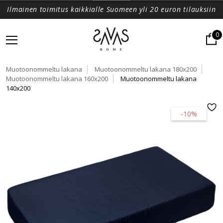
Ilmainen toimitus kaikkialle Suomeen yli 20 euron tilauksiin
0
Muotoonommeltu lakana
Muotoonommeltu lakana 180x200
Muotoonommeltu lakana 160x200
Muotoonommeltu lakana
140x200
-10%