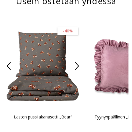
Usein ostetaan yhdessä
-40%
Tyynynpäällinen „Pi
Lasten pussilakanasetti „Bear“