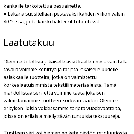
kankaille tarkoitettua pesuainetta.
● Lakana suositellaan pestäväksi kahden viikon välein
40 °C:ssa, jotta kaikki bakteerit tuhoutuvat.
Laatutakuu
Olemme kiitollisia jokaiselle asiakkaallemme – vain tällä
tavalla voimme kehittyä ja tarjota jokaiselle uudelle
asiakkaalle tuotteita, jotka on valmistettu
korkealaatuisimmista tekstiilimateriaaleista. Tämä
mahdollistaa sen, että voimme taata jokaisen
valmistamamme tuotteen korkean laadun. Olemme
erityisen iloisia voidessamme tarjota vuodevaatteita,
joissa on erilaisia miellyttävän tuntuisia tekstuureja.
Tuotteen väri voi hieman poiketa näytön resoluutiosta,