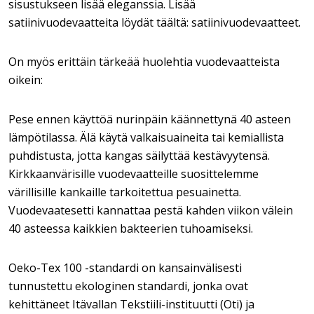
sisustukseen lisää eleganssia. Lisää
satiinivuodevaatteita löydät täältä: satiinivuodevaatteet.
On myös erittäin tärkeää huolehtia vuodevaatteista
oikein:
Pese ennen käyttöä nurinpäin käännettynä 40 asteen
lämpötilassa. Älä käytä valkaisuaineita tai kemiallista
puhdistusta, jotta kangas säilyttää kestävyytensä.
Kirkkaanvärisille vuodevaatteille suosittelemme
värillisille kankaille tarkoitettua pesuainetta.
Vuodevaatesetti kannattaa pestä kahden viikon välein
40 asteessa kaikkien bakteerien tuhoamiseksi.
Oeko-Tex 100 -standardi on kansainvälisesti
tunnustettu ekologinen standardi, jonka ovat
kehittäneet Itävallan Tekstiili-instituutti (Oti) ja