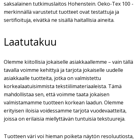
saksalainen tutkimuslaitos Hohenstein. Oeko-Tex 100 -
merkinnällä varustetut tuotteet ovat testattuja ja
sertifioituja, eivätkä ne sisällä haitallisia aineita.
Laatutakuu
Olemme kiitollisia jokaiselle asiakkaallemme – vain tällä
tavalla voimme kehittyä ja tarjota jokaiselle uudelle
asiakkaalle tuotteita, jotka on valmistettu
korkealaatuisimmista tekstiilimateriaaleista. Tämä
mahdollistaa sen, että voimme taata jokaisen
valmistamamme tuotteen korkean laadun. Olemme
erityisen iloisia voidessamme tarjota vuodevaatteita,
joissa on erilaisia miellyttävän tuntuisia tekstuureja.
Tuotteen väri voi hieman poiketa näytön resoluutiosta,