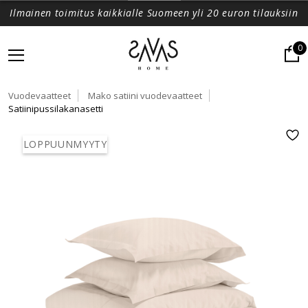
Ilmainen toimitus kaikkialle Suomeen yli 20 euron tilauksiin
0
Vuodevaatteet
Mako satiini vuodevaatteet
Satiinipussilakanasetti
LOPPUUNMYYTY