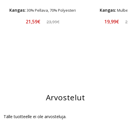
Kangas:
Kangas:
30% Pellava, 70% Polyesteri
Mulberry
21,59€
19,99€
23,99€
24
Arvostelut
Tälle tuotteelle ei ole arvosteluja.