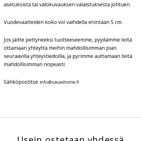
asetuksista tai valokuvauksen valaistuksesta johtuen.
Vuodevaatteiden koko voi vaihdella enintään 5 cm.
Jos jäitte pettyneeksi tuotteeseemme, pyydämme teitä
ottamaan yhteyttä meihin mahdollisimman pian
seuraavilla yhteystiedoilla, ja pyrimme auttamaan teitä
mahdollisimman nopeasti:
Sähköpostitse:
info@savashome.fi
Usein ostetaan yhdessä