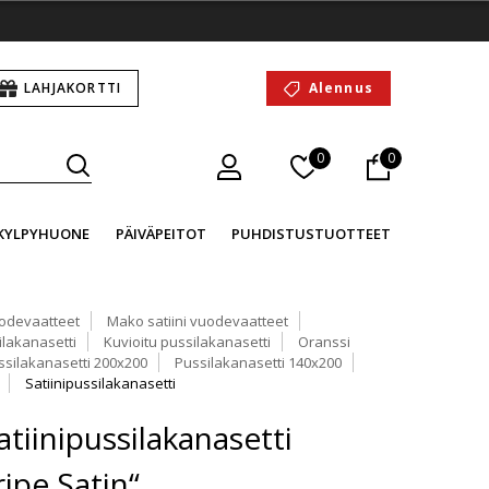
LAHJAKORTTI
Alennus
0
0
KYLPYHUONE
PÄIVÄPEITOT
PUHDISTUSTUOTTEET
odevaatteet
Mako satiini vuodevaatteet
lakanasetti
Kuvioitu pussilakanasetti
Oranssi
ssilakanasetti 200x200
Pussilakanasetti 140x200
Satiinipussilakanasetti
tiinipussilakanasetti
ipe Satin“