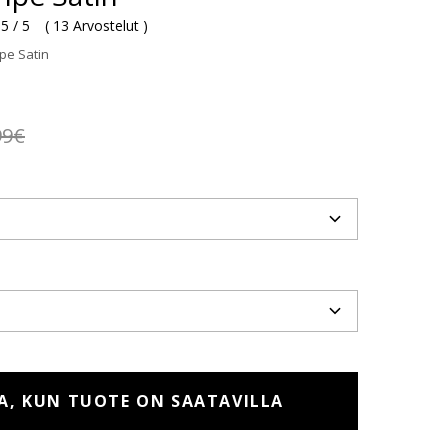
5 / 5
(
13 Arvostelut
)
pe Satin
99€
A, KUN TUOTE ON SAATAVILLA