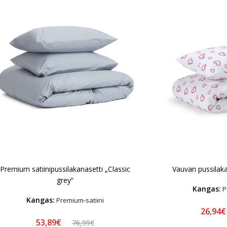
Premium satiinipussilakanasetti „Classic
Vauvan pussilaka
grey“
Kangas:
Pu
Kangas:
Premium-satiini
26,94
53,89€
76,99€