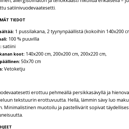
inen, allergisoimaton ja tehokkaasti hikoilua ehkäisevä – ju
ttu satiinivuodevaatesetti.
MÄT TIEDOT
1 pussilakana, 2 tyynynpäällistä (kokoihin 140x200 cm
isältää:
100 % puuvilla
ali:
satiini
s:
140x200 cm, 200x200 cm, 200x220 cm,
akanan koot:
50x70 cm
päällinen:
Vetoketju
a:
devaatesetti erottuu pehmeällä persikkasävyllä ja hienovarais
eluun tekstuurin erottuvuutta. Hellä, lämmin sävy luo mak
in. Minimalistinen muotoilu ja pastellivärit sopivat täydellise
uneisuutta.
HJEET