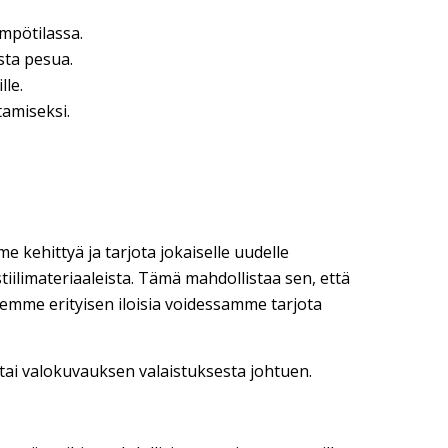
mpötilassa.
sta pesua.
lle.
tamiseksi.
me kehittyä ja tarjota jokaiselle uudelle
tiilimateriaaleista. Tämä mahdollistaa sen, että
mme erityisen iloisia voidessamme tarjota
tai valokuvauksen valaistuksesta johtuen.