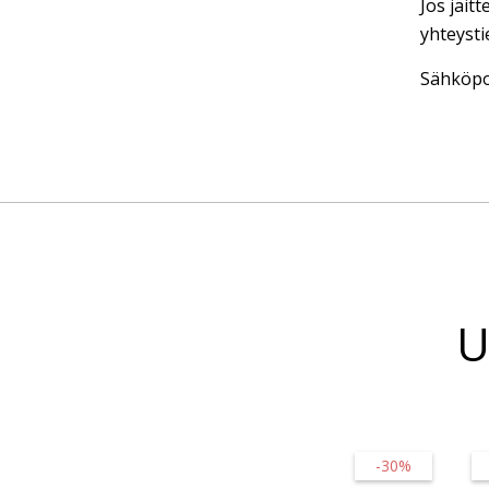
Jos jäit
yhteysti
Sähköpo
U
-30%