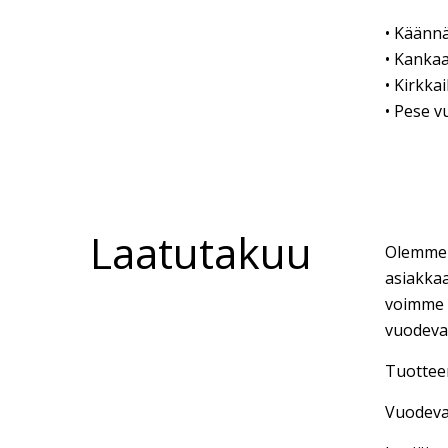
• Käännä
• Kankaa
• Kirkkai
• Pese v
Laatutakuu
Olemme k
asiakkaa
voimme 
vuodevaa
Tuotteen
Vuodevaa