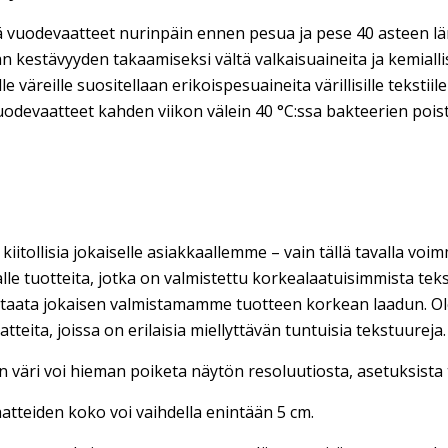
 vuodevaatteet nurinpäin ennen pesua ja pese 40 asteen lä
n kestävyyden takaamiseksi vältä valkaisuaineita ja kemialli
lle väreille suositellaan erikoispesuaineita värillisille tekstiilei
uodevaatteet kahden viikon välein 40 °C:ssa bakteerien pois
iitollisia jokaiselle asiakkaallemme – vain tällä tavalla voim
lle tuotteita, jotka on valmistettu korkealaatuisimmista teks
taata jokaisen valmistamamme tuotteen korkean laadun. Ole
tteita, joissa on erilaisia miellyttävän tuntuisia tekstuureja.
 väri voi hieman poiketa näytön resoluutiosta, asetuksista 
tteiden koko voi vaihdella enintään 5 cm.