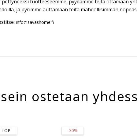
te pettyneeksi tuotteeseemme, pyydämme teitä ottamaan yht
edoilla, ja pyrimme auttamaan teitä mahdollisimman nopeast
stitse:
info@savashome.fi
sein ostetaan yhdes
TOP
-30%