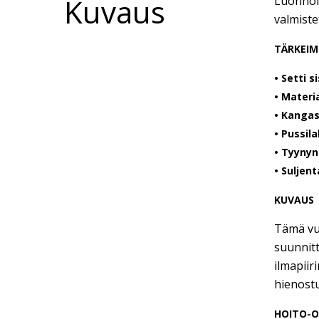
Kuvaus
Luonnoll
valmiste
TÄRKEIM
• Setti s
• Materia
• Kanga
• Pussil
• Tyynyn
• Suljent
KUVAUS
Tämä vuo
suunnitt
ilmapiir
hienost
HOITO-O