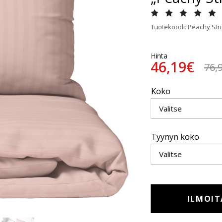
Tuotekoodi: Peachy Stri
Hinta
46,19€
76,
Koko
Tyynyn koko
ILMOIT