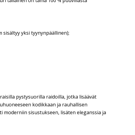
uri tällainen on tämä 100 % puuvillasta
 sisältyy yksi tyynynpäällinen);
illa pystysuorilla raidoilla, jotka lisäävät
uuhuoneeseen kodikkaan ja rauhallisen
sti moderniin sisustukseen, lisäten eleganssia ja