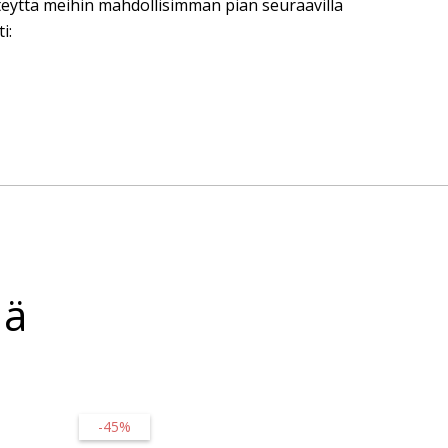
eyttä meihin mahdollisimman pian seuraavilla
i:
sä
-45%
-65