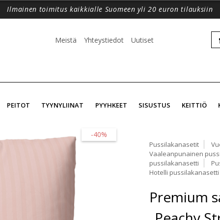
Ilmainen toimitus kaikkialle Suomeen yli 20 euron tilauksiin
Meistä
Yhteystiedot
Uutiset
PEITOT
TYYNYLIINAT
PYYHKEET
SISUSTUS
KEITTIÖ
-40%
Pussilakanasetit
Vu
Vaaleanpunainen pussi
pussilakanasetti
Pu
Hotelli pussilakanasetti
Premium sa
„Peachy Str