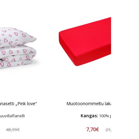
nasetti „Pink love“
Muotoonommeltu lakana „Imperial“
Kangas:
uvillaflanelli
100% puuvilla
€
7,70€
48,99€
21,99€