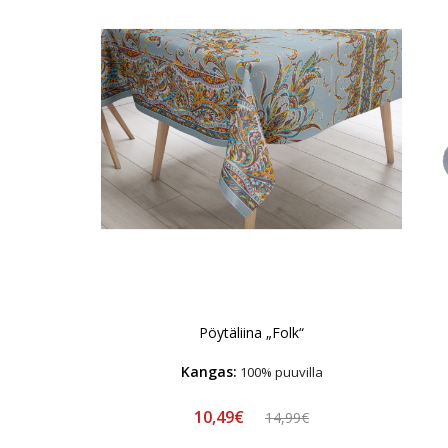
Pöytäliina „Folk“
Kangas:
100% puuvilla
10,49€
14,99€