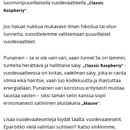
luonnonpuuvillaisella vuodevaatteella
„Classic
.
Raspberry“
Jos haluat nukkua mukavasti ilman hikoilua tai vilun
tunnetta, suosittelemme valitsemaan puuvillaiset
vuodevaatteet.
Punainen – se ei ole vain väri, vaan tunne! Se on lämmin,
tunteita herättävä ja hallitseva sävy.
-
„Classic Raspberry“
vuodevaatteessa on kirkas, vadelman sävy, joka ei rasita
silmiä eikä häiritse, vaan luo kodikkuutta ja ihastuttaa
energiallaan. Punainen väri korostuu erityisesti mustaa
taustaa vasten – siksi tämän setin kanssa sopii
erinomaisesti satiininen aluslakana
.
„Mauve“
Lisää vuodevaatesettejä löydät täältä: vuodevaatesetit.
Epäröitkö vielä valintasi suhteen? Katso vinkkimme,