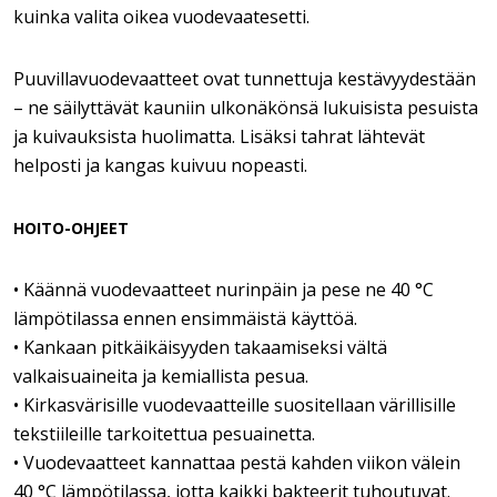
kuinka valita oikea vuodevaatesetti.
Puuvillavuodevaatteet ovat tunnettuja kestävyydestään
– ne säilyttävät kauniin ulkonäkönsä lukuisista pesuista
ja kuivauksista huolimatta. Lisäksi tahrat lähtevät
helposti ja kangas kuivuu nopeasti.
HOITO-OHJEET
• Käännä vuodevaatteet nurinpäin ja pese ne 40 °C
lämpötilassa ennen ensimmäistä käyttöä.
• Kankaan pitkäikäisyyden takaamiseksi vältä
valkaisuaineita ja kemiallista pesua.
• Kirkasvärisille vuodevaatteille suositellaan värillisille
tekstiileille tarkoitettua pesuainetta.
• Vuodevaatteet kannattaa pestä kahden viikon välein
40 °C lämpötilassa, jotta kaikki bakteerit tuhoutuvat.