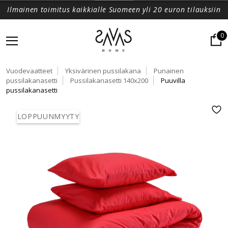
Ilmainen toimitus kaikkialle Suomeen yli 20 euron tilauksiin
0
Vuodevaatteet
Yksivärinen pussilakana
Punainen
pussilakanasetti
Pussilakanasetti 140x200
Puuvilla
pussilakanasetti
LOPPUUNMYYTY