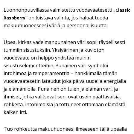
Luonnonpuuvillasta valmistettu vuodevaatesetti
„Classic
on loistava valinta, jos haluat tuoda
Raspberry“
makuuhuoneeseesi väriä ja persoonallisuutta.
Upea, kirkas vadelmanpunainen väri sopii täydellisesti
tummiin sisustuksiin. Yksivärinen ja kuvioton
vuodevaate on helppo yhdistää muihin
sisustuselementteihin. Punainen väri symboloi
intohimoa ja temperamenttia – hankkimalla tämän
vuodevaatesetin lataudut joka päivä uudella energialla
ja elämänilolla. Punainen on tulen ja elämän väri, ja
ihmiset, jotka valitsevat sen, ovat usein päättäväisiä,
rohkeita, intohimoisia ja tottuneet ottamaan elämästä
kaiken irti.
Tuo rohkeutta makuuhuoneesi ilmeeseen tällä upealla