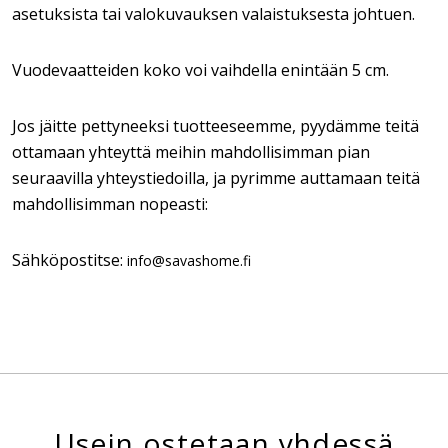
asetuksista tai valokuvauksen valaistuksesta johtuen.
Vuodevaatteiden koko voi vaihdella enintään 5 cm.
Jos jäitte pettyneeksi tuotteeseemme, pyydämme teitä
ottamaan yhteyttä meihin mahdollisimman pian
seuraavilla yhteystiedoilla, ja pyrimme auttamaan teitä
mahdollisimman nopeasti:
Sähköpostitse:
info@savashome.fi
Usein ostetaan yhdessä