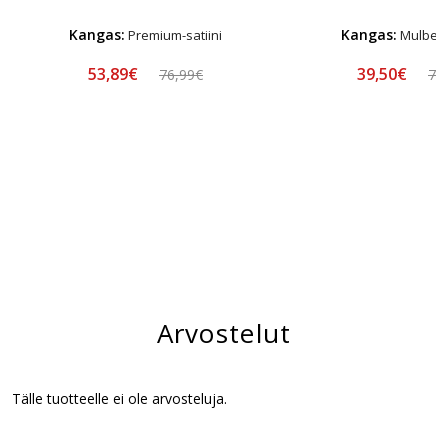
Kangas:
Kangas:
Premium-satiini
Mulberry
53,89€
39,50€
76,99€
78
Arvostelut
Tälle tuotteelle ei ole arvosteluja.