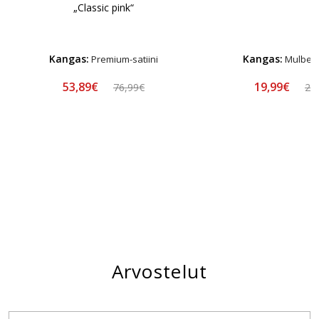
„Classic pink“
Kangas:
Kangas:
Premium-satiini
Mulberry
53,89€
19,99€
76,99€
24
Arvostelut