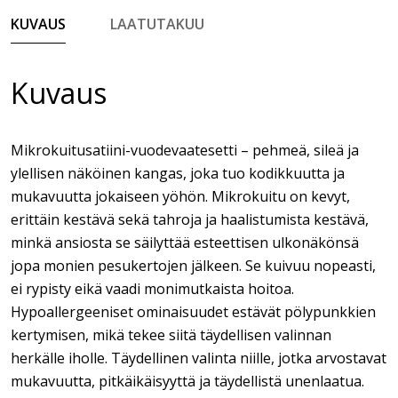
KUVAUS
LAATUTAKUU
Kuvaus
Mikrokuitusatiini-vuodevaatesetti – pehmeä, sileä ja
ylellisen näköinen kangas, joka tuo kodikkuutta ja
mukavuutta jokaiseen yöhön. Mikrokuitu on kevyt,
erittäin kestävä sekä tahroja ja haalistumista kestävä,
minkä ansiosta se säilyttää esteettisen ulkonäkönsä
jopa monien pesukertojen jälkeen. Se kuivuu nopeasti,
ei rypisty eikä vaadi monimutkaista hoitoa.
Hypoallergeeniset ominaisuudet estävät pölypunkkien
kertymisen, mikä tekee siitä täydellisen valinnan
herkälle iholle. Täydellinen valinta niille, jotka arvostavat
mukavuutta, pitkäikäisyyttä ja täydellistä unenlaatua.