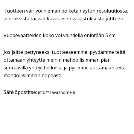
Tuotteen väri voi hieman poiketa näytön resoluutiosta,
asetuksista tai valokuvauksen valaistuksesta johtuen.
Vuodevaatteiden koko voi vaihdella enintään 5 cm.
Jos jäitte pettyneeksi tuotteeseemme, pyydämme teitä
ottamaan yhteyttä meihin mahdollisimman pian
seuraavilla yhteystiedoilla, ja pyrimme auttamaan teitä
mahdollisimman nopeasti:
Sähköpostitse:
info@savashome.fi