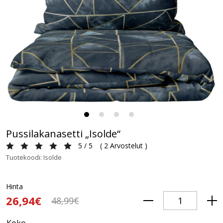
Pussilakanasetti „Isolde“
5 / 5
(
2 Arvostelut
)
Tuotekoodi: Isolde
Hinta
26,94€
48,99€