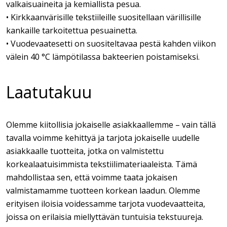
valkaisuaineita ja kemiallista pesua.
• Kirkkaanvärisille tekstiileille suositellaan värillisille
kankaille tarkoitettua pesuainetta.
• Vuodevaatesetti on suositeltavaa pestä kahden viikon
välein 40 °C lämpötilassa bakteerien poistamiseksi.
Laatutakuu
Olemme kiitollisia jokaiselle asiakkaallemme – vain tällä
tavalla voimme kehittyä ja tarjota jokaiselle uudelle
asiakkaalle tuotteita, jotka on valmistettu
korkealaatuisimmista tekstiilimateriaaleista. Tämä
mahdollistaa sen, että voimme taata jokaisen
valmistamamme tuotteen korkean laadun. Olemme
erityisen iloisia voidessamme tarjota vuodevaatteita,
joissa on erilaisia miellyttävän tuntuisia tekstuureja.