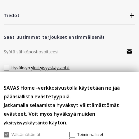
Tiedot
Saat uusimmat tarjoukset ensimmäisenä!
yksityisyyskäytäntö
Hyväksyn
SAVAS Home -verkkosivustolla käytetään neljää
Seuraa meitä
pääasiallista evästetyyppiä.
Jatkamalla selaamista hyväksyt välttämättömät
evästeet. Voit myös hyväksyä muiden
käytön.
yksityisyyskäytäntö
Välttämättömät
Toiminnalliset
© 2026 SAVASHOME Kaikki oikeudet pidätetään.