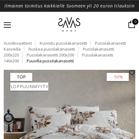
Ilmainen toimitus kaikkialle Suomeen yli 20 euron tilauksiin
0
Vuodevaatteet
Kuvioitu pussilakanasetti
Pussilakanasetti
Kasveilla
Ruskea pussilakanasetti
Pussilakanasetti
200x220
Pussilakanasetti 200x200
Pussilakanasetti
140x200
Puuvilla pussilakanasetti
TOP
-50%
LOPPUUNMYYTY