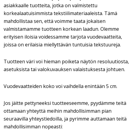
asiakkaalle tuotteita, jotka on valmistettu
korkealaatuisimmista tekstiilimateriaaleista. Tämä
mahdollistaa sen, että voimme taata jokaisen
valmistamamme tuotteen korkean laadun. Olemme
erityisen iloisia voidessamme tarjota vuodevaatteita,
joissa on erilaisia miellyttävän tuntuisia tekstuureja.
Tuotteen väri voi hieman poiketa näytön resoluutiosta,
asetuksista tai valokuvauksen valaistuksesta johtuen.
Vuodevaatteiden koko voi vaihdella enintään 5 cm.
Jos jäitte pettyneeksi tuotteeseemme, pyydämme teitä
ottamaan yhteyttä meihin mahdollisimman pian
seuraavilla yhteystiedoilla, ja pyrimme auttamaan teitä
mahdollisimman nopeasti: