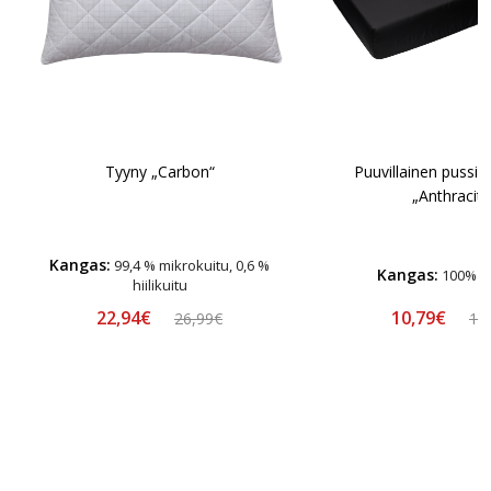
Tyyny „Carbon“
Puuvillainen pussil
„Anthracite
Kangas:
99,4 % mikrokuitu, 0,6 %
Kangas:
100% pu
hiilikuitu
22,94€
10,79€
26,99€
11