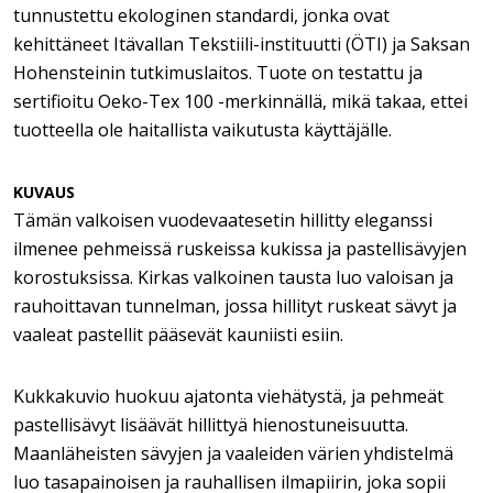
tunnustettu ekologinen standardi, jonka ovat
kehittäneet Itävallan Tekstiili-instituutti (ÖTI) ja Saksan
Hohensteinin tutkimuslaitos. Tuote on testattu ja
sertifioitu Oeko-Tex 100 -merkinnällä, mikä takaa, ettei
tuotteella ole haitallista vaikutusta käyttäjälle.
KUVAUS
Tämän valkoisen vuodevaatesetin hillitty eleganssi
ilmenee pehmeissä ruskeissa kukissa ja pastellisävyjen
korostuksissa. Kirkas valkoinen tausta luo valoisan ja
rauhoittavan tunnelman, jossa hillityt ruskeat sävyt ja
vaaleat pastellit pääsevät kauniisti esiin.
Kukkakuvio huokuu ajatonta viehätystä, ja pehmeät
pastellisävyt lisäävät hillittyä hienostuneisuutta.
Maanläheisten sävyjen ja vaaleiden värien yhdistelmä
luo tasapainoisen ja rauhallisen ilmapiirin, joka sopii