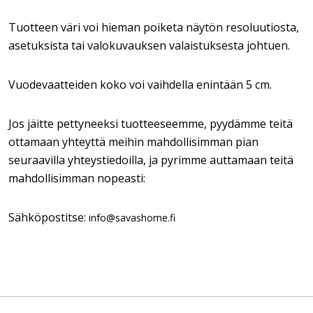
Tuotteen väri voi hieman poiketa näytön resoluutiosta,
asetuksista tai valokuvauksen valaistuksesta johtuen.
Vuodevaatteiden koko voi vaihdella enintään 5 cm.
Jos jäitte pettyneeksi tuotteeseemme, pyydämme teitä
ottamaan yhteyttä meihin mahdollisimman pian
seuraavilla yhteystiedoilla, ja pyrimme auttamaan teitä
mahdollisimman nopeasti:
Sähköpostitse:
info@savashome.fi