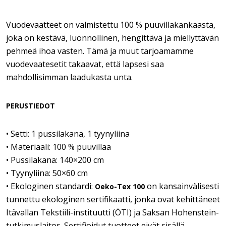
Vuodevaatteet on valmistettu 100 % puuvillakankaasta,
joka on kestävä, luonnollinen, hengittävä ja miellyttävän
pehmeä ihoa vasten. Tämä ja muut tarjoamamme
vuodevaatesetit takaavat, että lapsesi saa
mahdollisimman laadukasta unta.
PERUSTIEDOT
• Setti: 1 pussilakana, 1 tyynyliina
• Materiaali: 100 % puuvillaa
• Pussilakana: 140×200 cm
• Tyynyliina: 50×60 cm
• Ekologinen standardi:
on kansainvälisesti
Oeko-Tex 100
tunnettu ekologinen sertifikaatti, jonka ovat kehittäneet
Itävallan Tekstiili-instituutti (ÖTI) ja Saksan Hohenstein-
tutkimuslaitos. Sertifioidut tuotteet eivät sisällä