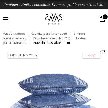
Ilmainen toimitus kaikkialle Suomeen yli 20 euron tilauksiin
0
Vuodevaatteet
Kuvioitu pussilakanasetti
Sininen
pussilakanasetti
Pussilakanasetti 140x200
Lasten
pussilakanasetti
Puuvilla pussilakanasetti
LOPPUUNMYYTY
-55%