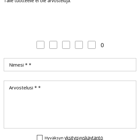
Tälle tuotteelle ei ole arvosteluja.
0
yksityisyyskäytäntö
Hyväksyn