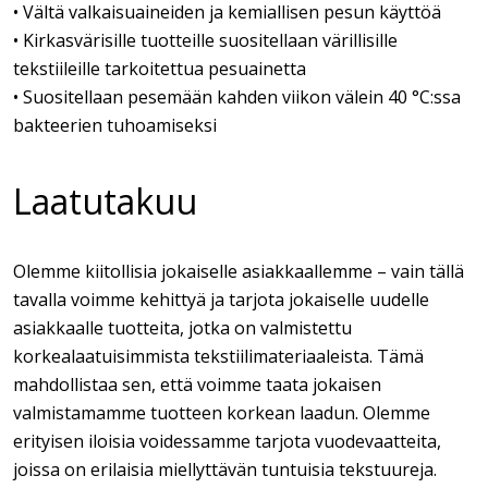
• Vältä valkaisuaineiden ja kemiallisen pesun käyttöä
• Kirkasvärisille tuotteille suositellaan värillisille
tekstiileille tarkoitettua pesuainetta
• Suositellaan pesemään kahden viikon välein 40 °C:ssa
bakteerien tuhoamiseksi
Laatutakuu
Olemme kiitollisia jokaiselle asiakkaallemme – vain tällä
tavalla voimme kehittyä ja tarjota jokaiselle uudelle
asiakkaalle tuotteita, jotka on valmistettu
korkealaatuisimmista tekstiilimateriaaleista. Tämä
mahdollistaa sen, että voimme taata jokaisen
valmistamamme tuotteen korkean laadun. Olemme
erityisen iloisia voidessamme tarjota vuodevaatteita,
joissa on erilaisia miellyttävän tuntuisia tekstuureja.