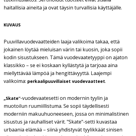
haitallisia aineita ja ovat täysin turvallisia käyttäjälle.
KUVAUS
Puuvillavuodevaatteiden laaja valikoima takaa, että
jokainen löytää mieluisan värin tai kuosin, joka sopii
kodin sisustukseen. Tämä vuodevaatetyyppi on ajaton
klassikko – se ei koskaan kyllästytä ja tarjoaa aina
miellyttävää lämpöä ja hengittävyyttä. Laajempi
valikoima:
.
perkaalipuuvillaiset vuodevaatteet
-vuodevaatesetti on modernin tyylin ja
„Skate“
muotoilun ruumiillistuma. Se sopii täydellisesti
moderniin makuuhuoneeseen, jossa on minimalistinen
sisustus ja rauhalliset värit. "Skate"-setti kuvastaa
urbaania elämää – siinä yhdistyvät tyylikkäät sinisen