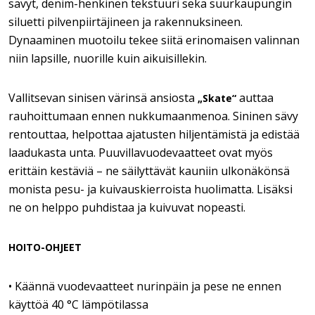
sävyt, denim-henkinen tekstuuri sekä suurkaupungin
siluetti pilvenpiirtäjineen ja rakennuksineen.
Dynaaminen muotoilu tekee siitä erinomaisen valinnan
niin lapsille, nuorille kuin aikuisillekin.
Vallitsevan sinisen värinsä ansiosta
auttaa
„Skate“
rauhoittumaan ennen nukkumaanmenoa. Sininen sävy
rentouttaa, helpottaa ajatusten hiljentämistä ja edistää
laadukasta unta. Puuvillavuodevaatteet ovat myös
erittäin kestäviä – ne säilyttävät kauniin ulkonäkönsä
monista pesu- ja kuivauskierroista huolimatta. Lisäksi
ne on helppo puhdistaa ja kuivuvat nopeasti.
HOITO-OHJEET
• Käännä vuodevaatteet nurinpäin ja pese ne ennen
käyttöä 40 °C lämpötilassa