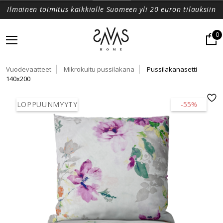
Ilmainen toimitus kaikkialle Suomeen yli 20 euron tilauksiin
0
Vuodevaatteet
Mikrokuitu pussilakana
Pussilakanasetti
140x200
LOPPUUNMYYTY
-55%