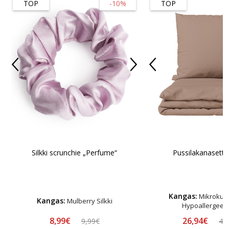
TOP
-10%
TOP
Silkki scrunchie „Perfume“
Pussilakanasetti 
Kangas:
Mikrokuitu
Kangas:
Mulberry Silkki
Hypoallergeen
8,99€
26,94€
9,99€
48