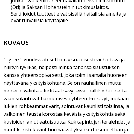
jonka ovat kehittäneet Itävallan Tekstiili-instituutti
(Oti) ja Saksan Hohensteinin tutkimuslaitos.
Sertifioidut tuotteet eivät sisällä haitallisia aineita ja
ovat turvallisia käyttäjälle.
KUVAUS
"Ty lee" -vuodevaatesetti on visuaalisesti viehättävä ja
hillityn tyylikäs, helposti minkä tahansa sisustuksen
kanssa yhteensopiva setti, joka toimii samalla huoneen
näyttävänä yksityiskohtana. Se on rauhallinen mutta
moderni valinta – kirkkaat sävyt eivät hallitse huonetta,
vaan sulautuvat harmonisesti yhteen. Eri sävyt, mukaan
lukien rohkeammat värit, sointuvat kauniisti toisiinsa, ja
valkoinen tausta korostaa keväisiä yksityiskohtia sekä
kuvioiden ainutlaatuisuutta. Kukkapintojen terälehdet ja
muut koristekuviot hurmaavat yksinkertaisuudellaan ja