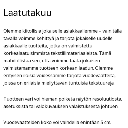
Laatutakuu
Olemme kiitollisia jokaiselle asiakkaallemme – vain tällä
tavalla voimme kehittyä ja tarjota jokaiselle uudelle
asiakkaalle tuotteita, jotka on valmistettu
korkealaatuisimmista tekstiilimateriaaleista. Tämä
mahdollistaa sen, että voimme taata jokaisen
valmistamamme tuotteen korkean laadun. Olemme
erityisen iloisia voidessamme tarjota vuodevaatteita,
joissa on erilaisia miellyttävän tuntuisia tekstuureja.
Tuotteen väri voi hieman poiketa näytön resoluutiosta,
asetuksista tai valokuvauksen valaistuksesta johtuen.
Vuodevaatteiden koko voi vaihdella enintään 5 cm.