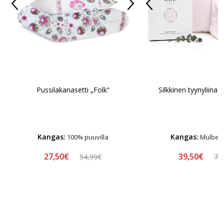
Pussilakanasetti „Folk“
Silkkinen tyynyliina 
Kangas:
Kangas:
100% puuvilla
Mulberry
27,50€
39,50€
54,99€
78