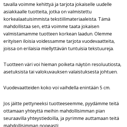
tavalla voimme kehittyä ja tarjota jokaiselle uudelle
asiakkaalle tuotteita, jotka on valmistettu
korkealaatuisimmista tekstiilimateriaaleista. Tämä
mahdollistaa sen, että voimme taata jokaisen
valmistamamme tuotteen korkean laadun. Olemme
erityisen iloisia voidessamme tarjota vuodevaatteita,
joissa on erilaisia miellyttävän tuntuisia tekstuureja.
Tuotteen väri voi hieman poiketa näytön resoluutiosta,
asetuksista tai valokuvauksen valaistuksesta johtuen.
Vuodevaatteiden koko voi vaihdella enintään 5 cm.
Jos jäitte pettyneeksi tuotteeseemme, pyydämme teitä
ottamaan yhteyttä meihin mahdollisimman pian
seuraavilla yhteystiedoilla, ja pyrimme auttamaan teitä
mahdollisimman nopeasti: