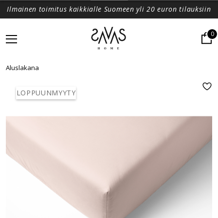
Ilmainen toimitus kaikkialle Suomeen yli 20 euron tilauksiin
0
Aluslakana
LOPPUUNMYYTY