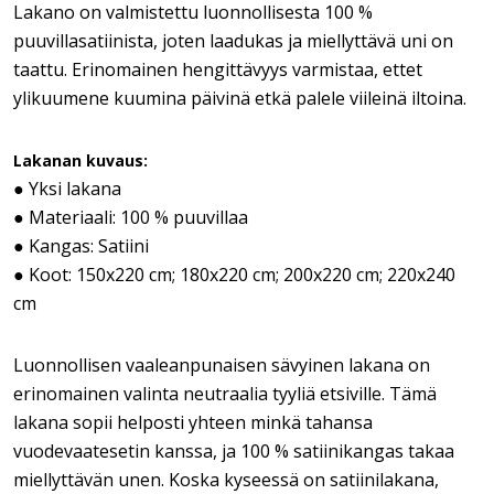
Lakano on valmistettu luonnollisesta 100 %
puuvillasatiinista, joten laadukas ja miellyttävä uni on
taattu. Erinomainen hengittävyys varmistaa, ettet
ylikuumene kuumina päivinä etkä palele viileinä iltoina.
Lakanan kuvaus:
● Yksi lakana
● Materiaali: 100 % puuvillaa
● Kangas: Satiini
● Koot: 150x220 cm; 180x220 cm; 200x220 cm; 220x240
cm
Luonnollisen vaaleanpunaisen sävyinen lakana on
erinomainen valinta neutraalia tyyliä etsiville. Tämä
lakana sopii helposti yhteen minkä tahansa
vuodevaatesetin kanssa, ja 100 % satiinikangas takaa
miellyttävän unen. Koska kyseessä on satiinilakana,