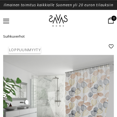
Ilmainen toimitus kaikkialle Suomeen yli 20 euron tilauksiin
0
Suihkuverhot
LOPPUUNMYYTY