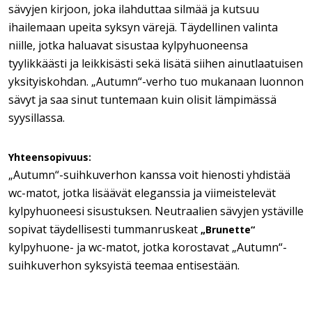
sävyjen kirjoon, joka ilahduttaa silmää ja kutsuu
ihailemaan upeita syksyn värejä. Täydellinen valinta
niille, jotka haluavat sisustaa kylpyhuoneensa
tyylikkäästi ja leikkisästi sekä lisätä siihen ainutlaatuisen
yksityiskohdan. „Autumn“-verho tuo mukanaan luonnon
sävyt ja saa sinut tuntemaan kuin olisit lämpimässä
syysillassa.
Yhteensopivuus:
„Autumn“-suihkuverhon kanssa voit hienosti yhdistää
wc-matot, jotka lisäävät eleganssia ja viimeistelevät
kylpyhuoneesi sisustuksen. Neutraalien sävyjen ystäville
sopivat täydellisesti tummanruskeat
„Brunette“
kylpyhuone- ja wc-matot, jotka korostavat „Autumn“-
suihkuverhon syksyistä teemaa entisestään.