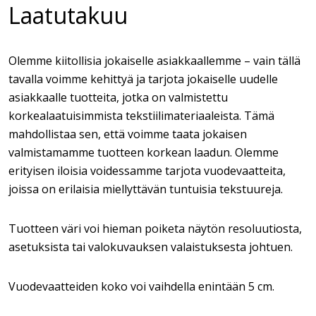
Laatutakuu
Olemme kiitollisia jokaiselle asiakkaallemme – vain tällä
tavalla voimme kehittyä ja tarjota jokaiselle uudelle
asiakkaalle tuotteita, jotka on valmistettu
korkealaatuisimmista tekstiilimateriaaleista. Tämä
mahdollistaa sen, että voimme taata jokaisen
valmistamamme tuotteen korkean laadun. Olemme
erityisen iloisia voidessamme tarjota vuodevaatteita,
joissa on erilaisia miellyttävän tuntuisia tekstuureja.
Tuotteen väri voi hieman poiketa näytön resoluutiosta,
asetuksista tai valokuvauksen valaistuksesta johtuen.
Vuodevaatteiden koko voi vaihdella enintään 5 cm.