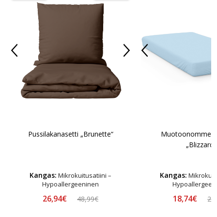
Pussilakanasetti „Brunette“
Muotoonommeltu
„Blizzard“
Kangas:
Kangas:
Mikrokuitusatiini –
Mikrokuitu
Hypoallergeeninen
Hypoallergeen
26,94€
18,74€
48,99€
24