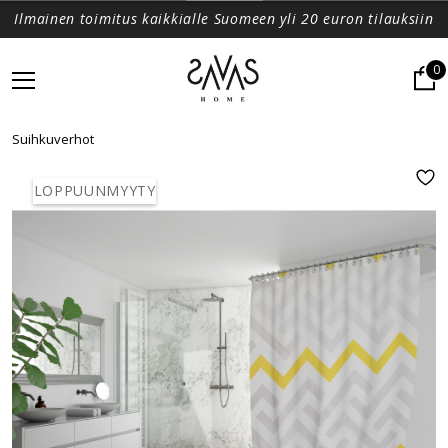
Ilmainen toimitus kaikkialle Suomeen yli 20 euron tilauksiin
0
Suihkuverhot
LOPPUUNMYYTY