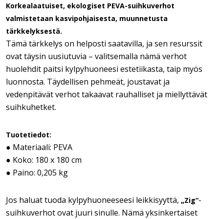
Korkealaatuiset, ekologiset PEVA-suihkuverhot
valmistetaan kasvipohjaisesta, muunnetusta
tärkkelyksestä.
Tämä tärkkelys on helposti saatavilla, ja sen resurssit
ovat täysin uusiutuvia – valitsemalla nämä verhot
huolehdit paitsi kylpyhuoneesi estetiikasta, taip myös
luonnosta. Täydellisen pehmeät, joustavat ja
vedenpitävät verhot takaavat rauhalliset ja miellyttävät
suihkuhetket.
Tuotetiedot:
● Materiaali: PEVA
● Koko: 180 x 180 cm
● Paino: 0,205 kg
Jos haluat tuoda kylpyhuoneeseesi leikkisyyttä,
-
„Zig“
suihkuverhot ovat juuri sinulle. Nämä yksinkertaiset