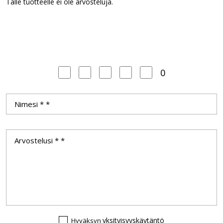
Tälle tuotteelle ei ole arvosteluja.
0
yksityisyyskäytäntö
Hyväksyn