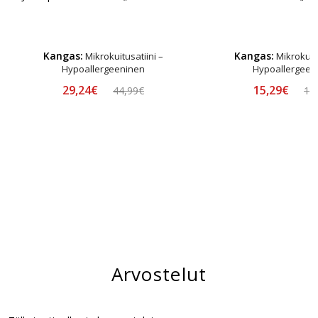
Kangas:
Kangas:
Mikrokuitusatiini –
Mikrokuitu
Hypoallergeeninen
Hypoallergeen
29,24€
15,29€
44,99€
16
Arvostelut