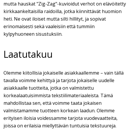
mutta hauskat "Zig-Zag"-kuvioidut verhot on elävöitetty
kirkkaankeltaisilla raidoilla, jotka kiinnittävät huomion
heti. Ne ovat iloiset mutta silti hillityt, ja sopivat
erinomaisesti sekä vaaleisiin että tummiin
kylpyhuoneen sisustuksiin.
Laatutakuu
Olemme kiitollisia jokaiselle asiakkaallemme – vain tällä
tavalla voimme kehittyä ja tarjota jokaiselle uudelle
asiakkaalle tuotteita, jotka on valmistettu
korkealaatuisimmista tekstiilimateriaaleista. Tämä
mahdollistaa sen, että voimme taata jokaisen
valmistamamme tuotteen korkean laadun. Olemme
erityisen iloisia voidessamme tarjota vuodevaatteita,
joissa on erilaisia miellyttävän tuntuisia tekstuureja.