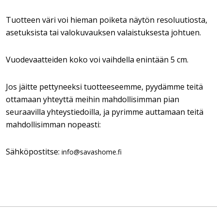
Tuotteen väri voi hieman poiketa näytön resoluutiosta,
asetuksista tai valokuvauksen valaistuksesta johtuen.
Vuodevaatteiden koko voi vaihdella enintään 5 cm.
Jos jäitte pettyneeksi tuotteeseemme, pyydämme teitä
ottamaan yhteyttä meihin mahdollisimman pian
seuraavilla yhteystiedoilla, ja pyrimme auttamaan teitä
mahdollisimman nopeasti:
Sähköpostitse:
info@savashome.fi