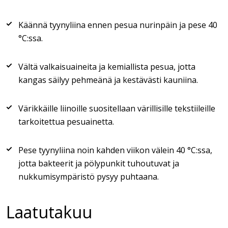
Käännä tyynyliina ennen pesua nurinpäin ja pese 40
°C:ssa.
Vältä valkaisuaineita ja kemiallista pesua, jotta
kangas säilyy pehmeänä ja kestävästi kauniina.
Värikkäille liinoille suositellaan värillisille tekstiileille
tarkoitettua pesuainetta.
Pese tyynyliina noin kahden viikon välein 40 °C:ssa,
jotta bakteerit ja pölypunkit tuhoutuvat ja
nukkumisympäristö pysyy puhtaana.
Laatutakuu