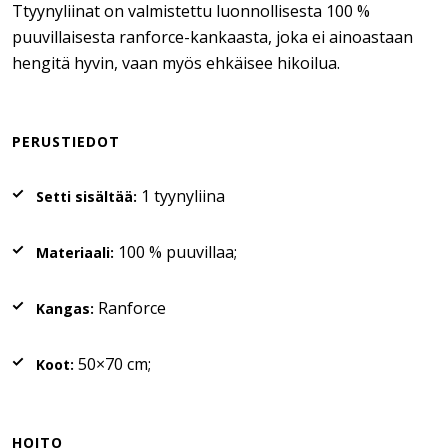
Ttyynyliinat on valmistettu luonnollisesta 100 %
puuvillaisesta ranforce-kankaasta, joka ei ainoastaan
hengitä hyvin, vaan myös ehkäisee hikoilua.
PERUSTIEDOT
1 tyynyliina
Setti sisältää:
100 % puuvillaa;
Materiaali:
Ranforce
Kangas:
50×70 cm;
Koot:
HOITO