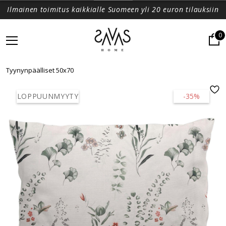
Ilmainen toimitus kaikkialle Suomeen yli 20 euron tilauksiin
0
Tyynynpäälliset 50x70
LOPPUUNMYYTY
-35%