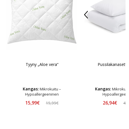
Tyyny „Aloe vera“
Pussilakanasetti 
Kangas:
Kangas:
Mikrokuitu –
Mikrokuitu
Hypoallergeeninen
Hypoallergeen
15,99€
26,94€
19,99€
48