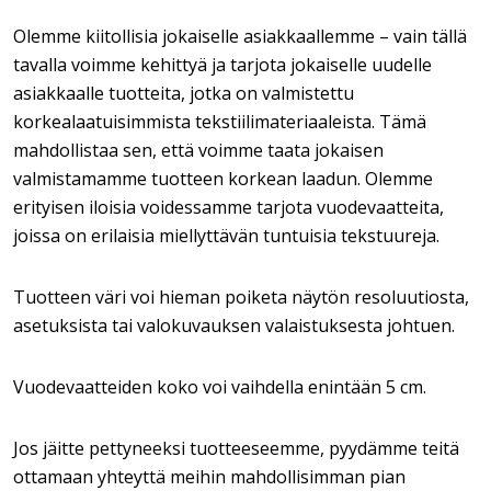
Olemme kiitollisia jokaiselle asiakkaallemme – vain tällä
tavalla voimme kehittyä ja tarjota jokaiselle uudelle
asiakkaalle tuotteita, jotka on valmistettu
korkealaatuisimmista tekstiilimateriaaleista. Tämä
mahdollistaa sen, että voimme taata jokaisen
valmistamamme tuotteen korkean laadun. Olemme
erityisen iloisia voidessamme tarjota vuodevaatteita,
joissa on erilaisia miellyttävän tuntuisia tekstuureja.
Tuotteen väri voi hieman poiketa näytön resoluutiosta,
asetuksista tai valokuvauksen valaistuksesta johtuen.
Vuodevaatteiden koko voi vaihdella enintään 5 cm.
Jos jäitte pettyneeksi tuotteeseemme, pyydämme teitä
ottamaan yhteyttä meihin mahdollisimman pian