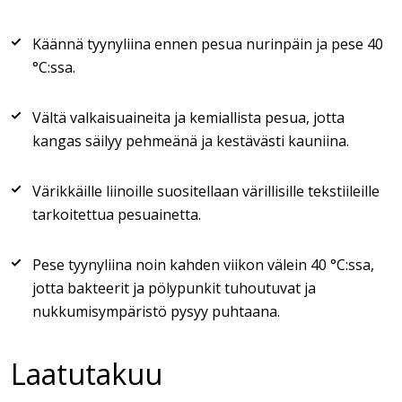
Käännä tyynyliina ennen pesua nurinpäin ja pese 40
°C:ssa.
Vältä valkaisuaineita ja kemiallista pesua, jotta
kangas säilyy pehmeänä ja kestävästi kauniina.
Värikkäille liinoille suositellaan värillisille tekstiileille
tarkoitettua pesuainetta.
Pese tyynyliina noin kahden viikon välein 40 °C:ssa,
jotta bakteerit ja pölypunkit tuhoutuvat ja
nukkumisympäristö pysyy puhtaana.
Laatutakuu