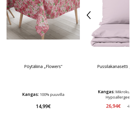
Pöytäliina „Flowers“
Pussilakanasetti „
Kangas:
Mikrokuitu
Kangas:
100% puuvilla
Hypoallergeen
26,94€
14,99€
48