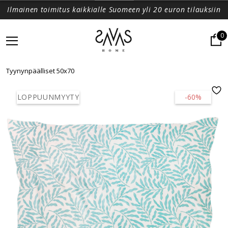
Ilmainen toimitus kaikkialle Suomeen yli 20 euron tilauksiin
0
Tyynynpäälliset 50x70
LOPPUUNMYYTY
-60%