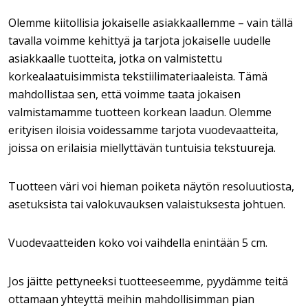
Olemme kiitollisia jokaiselle asiakkaallemme – vain tällä
tavalla voimme kehittyä ja tarjota jokaiselle uudelle
asiakkaalle tuotteita, jotka on valmistettu
korkealaatuisimmista tekstiilimateriaaleista. Tämä
mahdollistaa sen, että voimme taata jokaisen
valmistamamme tuotteen korkean laadun. Olemme
erityisen iloisia voidessamme tarjota vuodevaatteita,
joissa on erilaisia miellyttävän tuntuisia tekstuureja.
Tuotteen väri voi hieman poiketa näytön resoluutiosta,
asetuksista tai valokuvauksen valaistuksesta johtuen.
Vuodevaatteiden koko voi vaihdella enintään 5 cm.
Jos jäitte pettyneeksi tuotteeseemme, pyydämme teitä
ottamaan yhteyttä meihin mahdollisimman pian