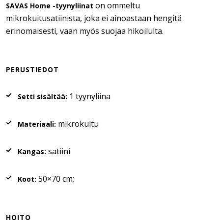
on ommeltu
SAVAS Home -tyynyliinat
mikrokuitusatiinista, joka ei ainoastaan hengitä
erinomaisesti, vaan myös suojaa hikoilulta.
PERUSTIEDOT
1 tyynyliina
Setti sisältää:
mikrokuitu
Materiaali:
satiini
Kangas:
50×70 cm;
Koot:
HOITO