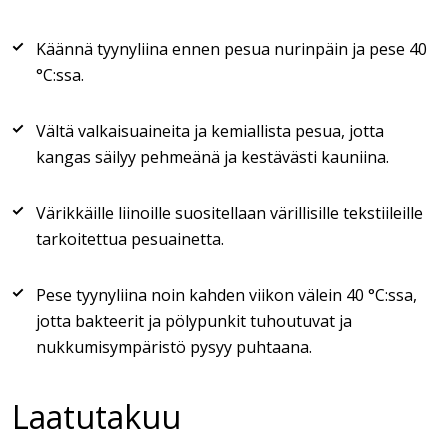
Käännä tyynyliina ennen pesua nurinpäin ja pese 40
°C:ssa.
Vältä valkaisuaineita ja kemiallista pesua, jotta
kangas säilyy pehmeänä ja kestävästi kauniina.
Värikkäille liinoille suositellaan värillisille tekstiileille
tarkoitettua pesuainetta.
Pese tyynyliina noin kahden viikon välein 40 °C:ssa,
jotta bakteerit ja pölypunkit tuhoutuvat ja
nukkumisympäristö pysyy puhtaana.
Laatutakuu