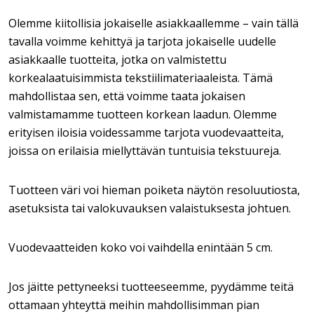
Olemme kiitollisia jokaiselle asiakkaallemme – vain tällä
tavalla voimme kehittyä ja tarjota jokaiselle uudelle
asiakkaalle tuotteita, jotka on valmistettu
korkealaatuisimmista tekstiilimateriaaleista. Tämä
mahdollistaa sen, että voimme taata jokaisen
valmistamamme tuotteen korkean laadun. Olemme
erityisen iloisia voidessamme tarjota vuodevaatteita,
joissa on erilaisia miellyttävän tuntuisia tekstuureja.
Tuotteen väri voi hieman poiketa näytön resoluutiosta,
asetuksista tai valokuvauksen valaistuksesta johtuen.
Vuodevaatteiden koko voi vaihdella enintään 5 cm.
Jos jäitte pettyneeksi tuotteeseemme, pyydämme teitä
ottamaan yhteyttä meihin mahdollisimman pian