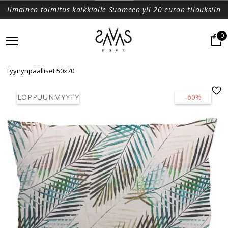
Ilmainen toimitus kaikkialle Suomeen yli 20 euron tilauksiin
0
Tyynynpäälliset 50x70
LOPPUUNMYYTY
-60%