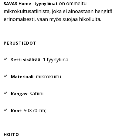
on ommeltu
SAVAS Home -tyynyliinat
mikrokuitusatiinista, joka ei ainoastaan hengitä
erinomaisesti, vaan myös suojaa hikoilulta.
PERUSTIEDOT
1 tyynyliina
Setti sisältää:
mikrokuitu
Materiaali:
satiini
Kangas:
50×70 cm;
Koot:
HOITO