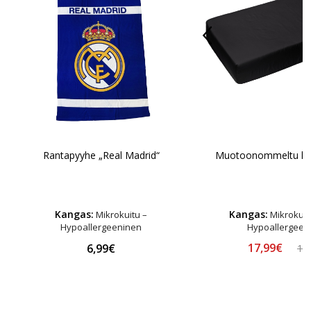
Rantapyyhe „Real Madrid“
Muotoonommeltu lak
Kangas:
Kangas:
Mikrokuitu –
Mikrokuitu
Hypoallergeeninen
Hypoallergeen
17,99€
6,99€
19