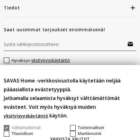
Tiedot
Saat uusimmat tarjoukset ensimmäisenä!
yksityisyyskäytäntö
Hyväksyn
SAVAS Home -verkkosivustolla käytetään neljää
Seuraa meitä
pääasiallista evästetyyppiä.
Jatkamalla selaamista hyväksyt välttämättömät
evästeet. Voit myös hyväksyä muiden
käytön.
yksityisyyskäytäntö
Välttämättömät
Toiminnalliset
© 2026 SAVASHOME Kaikki oikeudet pidätetään.
Tilastolliset
Markkinointi
VAHVISTA VALITUT