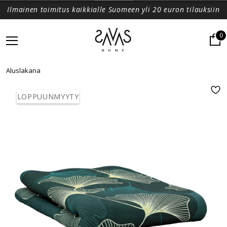
Ilmainen toimitus kaikkialle Suomeen yli 20 euron tilauksiin
0
Aluslakana
LOPPUUNMYYTY