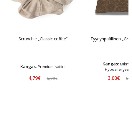
Scrunchie „Classic coffee“
Tyynynpäällinen „Gre
Kangas:
Mikrok
Kangas:
Premium-satiini
Hypoallergeen
4,79€
3,00€
5,99€
5,