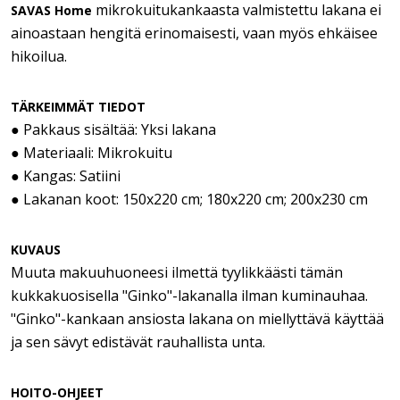
mikrokuitukankaasta valmistettu lakana ei
SAVAS Home
ainoastaan hengitä erinomaisesti, vaan myös ehkäisee
hikoilua.
TÄRKEIMMÄT TIEDOT
● Pakkaus sisältää: Yksi lakana
● Materiaali: Mikrokuitu
● Kangas: Satiini
● Lakanan koot: 150x220 cm; 180x220 cm; 200x230 cm
KUVAUS
Muuta makuuhuoneesi ilmettä tyylikkäästi tämän
kukkakuosisella "Ginko"-lakanalla ilman kuminauhaa.
"Ginko"-kankaan ansiosta lakana on miellyttävä käyttää
ja sen sävyt edistävät rauhallista unta.
HOITO-OHJEET