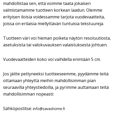
mahdollistaa sen, että voimme taata jokaisen
valmistamamme tuotteen korkean laadun. Olemme
erityisen iloisia voidessamme tarjota vuodevaatteita,
joissa on erilaisia miellyttävän tuntuisia tekstuureja.
Tuotteen väri voi hieman poiketa näytön resoluutiosta,
asetuksista tai valokuvauksen valaistuksesta johtuen.
Vuodevaatteiden koko voi vaihdella enintään 5 cm.
Jos jäitte pettyneeksi tuotteeseemme, pyydämme teitä
ottamaan yhteyttä meihin mahdollisimman pian
seuraavilla yhteystiedoilla, ja pyrimme auttamaan teitä
mahdollisimman nopeasti:
Sähköpostitse:
info@savashome.fi