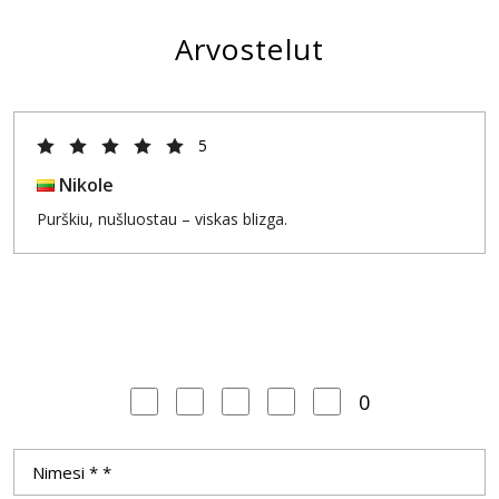
Arvostelut
5
Nikole
Purškiu, nušluostau – viskas blizga.
0