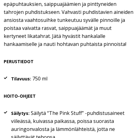
epäpuhtauksien, saippuajäämien ja pinttyneiden
tahrojen puhdistukseen. Vahvasti puhdistavien aineiden
ansiosta vaahtosuihke tunkeutuu syvälle pinnoille ja
poistaa vaivatta rasvat, saippuajäämät ja muut
kertyneet likatahrat. Jätä hyvästit hankalalle
hankaamiselle ja nauti hohtavan puhtaista pinnoista!
PERUSTIEDOT
750 ml
Tilavuus:
HOITO-OHJEET
Säilytä “The Pink Stuff” -puhdistusaineet
Säilytys:
viileässä, kuivassa paikassa, poissa suorasta
auringonvalosta ja lämmönlähteistä, jotta ne
säilyttävät tehonsa.