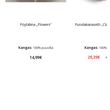
Pöytäliina „Flowers“
Pussilakanasetti „Clas
Kangas:
Kangas:
100% puuvilla
100% pu
29,39€
14,99€
48