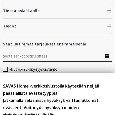
Tietoa asiakkaalle
Tiedot
Saat uusimmat tarjoukset ensimmäisenä!
yksityisyyskäytäntö
Hyväksyn
SAVAS Home -verkkosivustolla käytetään neljää
Seuraa meitä
pääasiallista evästetyyppiä.
Jatkamalla selaamista hyväksyt välttämättömät
evästeet. Voit myös hyväksyä muiden
käytön.
yksityisyyskäytäntö