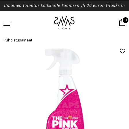
Ilmainen toimitus kaikkialle Suomeen yli 20 euron tilauksiin
0
Puhdistusaineet