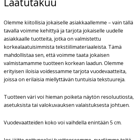
Laatutakuu
Olemme kiitollisia jokaiselle asiakkaallemme – vain tällä
tavalla voimme kehittyä ja tarjota jokaiselle uudelle
asiakkaalle tuotteita, jotka on valmistettu
korkealaatuisimmista tekstiilimateriaaleista. Tämä
mahdollistaa sen, että voimme taata jokaisen
valmistamamme tuotteen korkean laadun. Olemme
erityisen iloisia voidessamme tarjota vuodevaatteita,
joissa on erilaisia miellyttävän tuntuisia tekstuureja.
Tuotteen väri voi hieman poiketa näytön resoluutiosta,
asetuksista tai valokuvauksen valaistuksesta johtuen.
Vuodevaatteiden koko voi vaihdella enintään 5 cm.