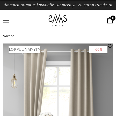
Ilmainen toimitus kaikkialle Suomeen yli 20 euron tilauksiin
0
Verhot
LOPPUUNMYYTY
-60%