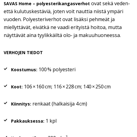
ovat sekä veden-
SAVAS Home – polyesterikangasverhot
että kulutuskestäviä, joten voit nauttia niistä ympäri
vuoden. Polyesteriverhot ovat lisäksi pehmeät ja
miellyttävät, eivätkä ne vaadi erityistä hoitoa, mutta
näyttävät aina tyylikkäiltä olo‑ ja makuuhuoneessa.
VERHOJEN TIEDOT
100 % polyesteri
Koostumus:
106 × 160 cm; 116 × 228 cm; 140 × 250 cm
Koot:
renkaat (halkaisija 4 cm)
Kiinnitys:
1 kpl
Pakkauksessa: