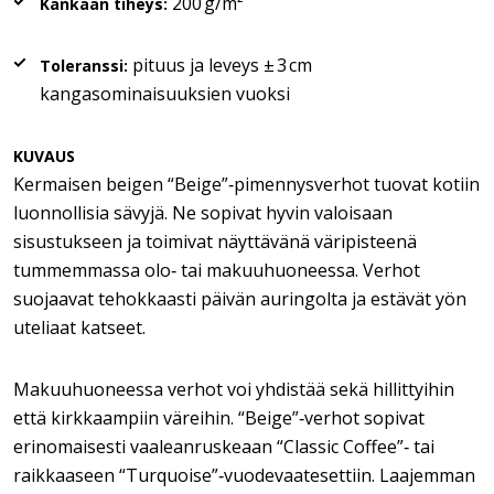
200 g/m²
Kankaan tiheys:
pituus ja leveys ± 3 cm
Toleranssi:
kangasominaisuuksien vuoksi
KUVAUS
Kermaisen beigen “Beige”‑pimennysverhot tuovat kotiin
luonnollisia sävyjä. Ne sopivat hyvin valoisaan
sisustukseen ja toimivat näyttävänä väripisteenä
tummemmassa olo‑ tai makuuhuoneessa. Verhot
suojaavat tehokkaasti päivän auringolta ja estävät yön
uteliaat katseet.
Makuuhuoneessa verhot voi yhdistää sekä hillittyihin
että kirkkaampiin väreihin. “Beige”‑verhot sopivat
erinomaisesti vaaleanruskeaan “Classic Coffee”‑ tai
raikkaaseen “Turquoise”‑vuodevaatesettiin. Laajemman