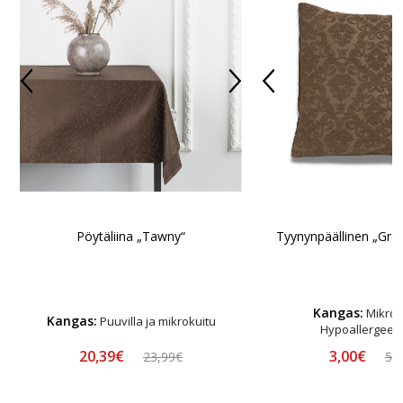
Pöytäliina „Tawny“
Tyynynpäällinen „Gre
Kangas:
Mikrok
Kangas:
Puuvilla ja mikrokuitu
Hypoallergeen
20,39€
3,00€
23,99€
5,