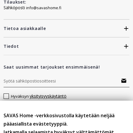
Tilaukset:
Sähköposti
info@savashome.fi
Tietoa asiakkaalle
Tiedot
Saat uusimmat tarjoukset ensimmäisenä!
yksityisyyskäytäntö
Hyväksyn
SAVAS Home -verkkosivustolla käytetään neljää
Seuraa meitä
pääasiallista evästetyyppiä.
Jatkamalla selaamista hyväksyt välttämättömät