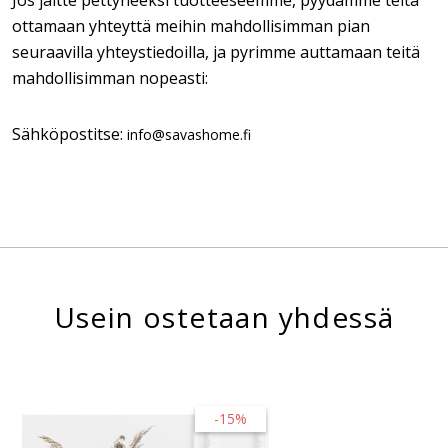
Jos jäitte pettyneeksi tuotteeseemme, pyydämme teitä
ottamaan yhteyttä meihin mahdollisimman pian
seuraavilla yhteystiedoilla, ja pyrimme auttamaan teitä
mahdollisimman nopeasti:
Sähköpostitse:
info@savashome.fi
Usein ostetaan yhdessä
-15%