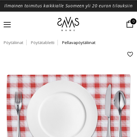
Ilmainen toimitus kaikkialle Suomeen yli 20 euron tilauksiin
0
Pöytäliinat
Pöytätabletti
Pellavapöytäliinat