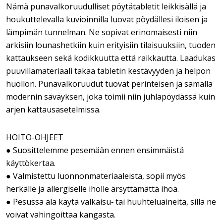
Nämä punavalkoruudulliset pöytätabletit leikkisällä ja
houkuttelevalla kuvioinnilla luovat pöydällesi iloisen ja
lämpimän tunnelman. Ne sopivat erinomaisesti niin
arkisiin lounashetkiin kuin erityisiin tilaisuuksiin, tuoden
kattaukseen sekä kodikkuutta että raikkautta. Laadukas
puuvillamateriaali takaa tabletin kestävyyden ja helpon
huollon. Punavalkoruudut tuovat perinteisen ja samalla
modernin säväyksen, joka toimii niin juhlapöydässä kuin
arjen kattausasetelmissa.
HOITO-OHJEET
● Suosittelemme pesemään ennen ensimmäistä
käyttökertaa.
● Valmistettu luonnonmateriaaleista, sopii myös
herkälle ja allergiselle iholle ärsyttämättä ihoa.
● Pesussa älä käytä valkaisu‑ tai huuhteluaineita, sillä ne
voivat vahingoittaa kangasta.