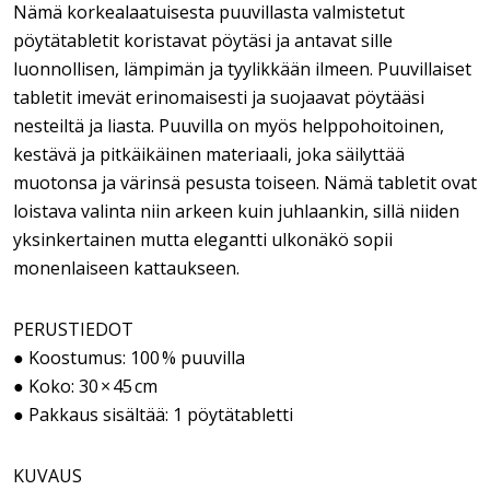
Nämä korkealaatuisesta puuvillasta valmistetut
pöytätabletit koristavat pöytäsi ja antavat sille
luonnollisen, lämpimän ja tyylikkään ilmeen. Puuvillaiset
tabletit imevät erinomaisesti ja suojaavat pöytääsi
nesteiltä ja liasta. Puuvilla on myös helppohoitoinen,
kestävä ja pitkäikäinen materiaali, joka säilyttää
muotonsa ja värinsä pesusta toiseen. Nämä tabletit ovat
loistava valinta niin arkeen kuin juhlaankin, sillä niiden
yksinkertainen mutta elegantti ulkonäkö sopii
monenlaiseen kattaukseen.
PERUSTIEDOT
● Koostumus: 100 % puuvilla
● Koko: 30 × 45 cm
● Pakkaus sisältää: 1 pöytätabletti
KUVAUS