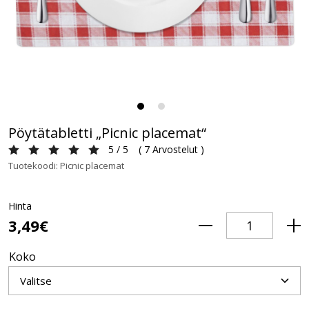
Pöytätabletti „Picnic placemat“
5 / 5
(
7 Arvostelut
)
Tuotekoodi: Picnic placemat
Hinta
3,49€
Koko