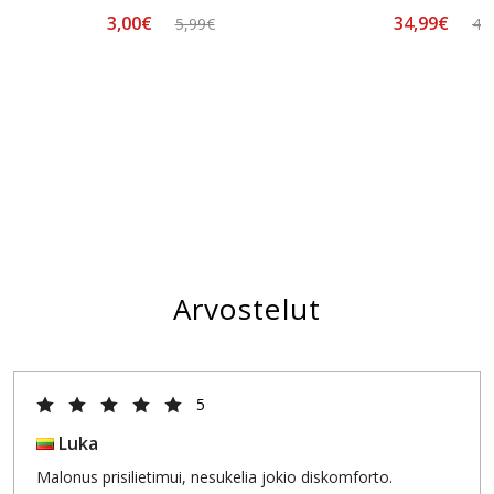
3,00€
34,99€
5,99€
49
Arvostelut
5
Luka
Malonus prisilietimui, nesukelia jokio diskomforto.