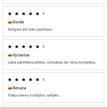
5
Dovile
Neslysta ant stalo paviršiaus.
5
Vytautas
Labai patenkinta pirkiniu, užsisakiau dar vieną komplektą.
5
Renata
Puikus kainos ir kokybės santykis.