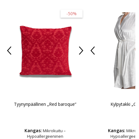
-50%
Tyynynpäällinen „Red baroque“
Kylpytakki „Gr
Kangas:
Kangas:
Mikrokuitu –
Mikrok
Hypoallergeeninen
Hypoallergeen