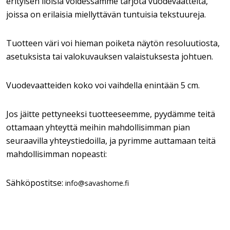
erityisen iloisia voidessamme tarjota vuodevaatteita,
joissa on erilaisia miellyttävän tuntuisia tekstuureja.
Tuotteen väri voi hieman poiketa näytön resoluutiosta,
asetuksista tai valokuvauksen valaistuksesta johtuen.
Vuodevaatteiden koko voi vaihdella enintään 5 cm.
Jos jäitte pettyneeksi tuotteeseemme, pyydämme teitä
ottamaan yhteyttä meihin mahdollisimman pian
seuraavilla yhteystiedoilla, ja pyrimme auttamaan teitä
mahdollisimman nopeasti:
Sähköpostitse:
info@savashome.fi