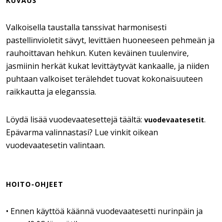
KUVAUS
Valkoisella taustalla tanssivat harmonisesti
pastellinvioletit sävyt, levittäen huoneeseen pehmeän ja
rauhoittavan hehkun. Kuten keväinen tuulenvire,
jasmiinin herkät kukat levittäytyvät kankaalle, ja niiden
puhtaan valkoiset terälehdet tuovat kokonaisuuteen
raikkautta ja eleganssia.
Löydä lisää vuodevaatesettejä täältä:
.
vuodevaatesetit
Epävarma valinnastasi? Lue vinkit oikean
vuodevaatesetin valintaan.
HOITO-OHJEET
• Ennen käyttöä käännä vuodevaatesetti nurinpäin ja