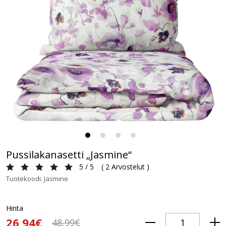
Pussilakanasetti „Jasmine“
5 / 5
(
2 Arvostelut
)
Tuotekoodi: Jasmine
Hinta
26,94€
48,99€