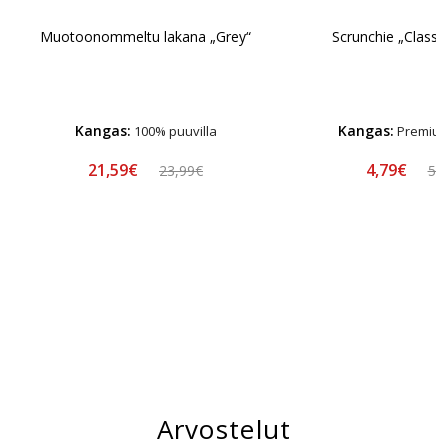
Muotoonommeltu lakana „Grey“
Scrunchie „Classic
Kangas:
Kangas:
100% puuvilla
Premium-
21,59€
4,79€
23,99€
5,
Arvostelut