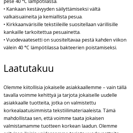
pese 40 °C lämpötilassa.
• Kankaan kestävyyden säilyttämiseksi vältä
valkaisuaineita ja kemiallista pesua.
• Kirkkaanvärisille tekstiileille suositellaan värillisille
kankaille tarkoitettua pesuainetta.
• Vuodevaatesetti on suositeltavaa pestä kahden viikon
välein 40 °C lämpötilassa bakteerien poistamiseksi.
Laatutakuu
Olemme kiitollisia jokaiselle asiakkaallemme – vain tällä
tavalla voimme kehittyä ja tarjota jokaiselle uudelle
asiakkaalle tuotteita, jotka on valmistettu
korkealaatuisimmista tekstiilimateriaaleista. Tämä
mahdollistaa sen, että voimme taata jokaisen
valmistamamme tuotteen korkean laadun. Olemme