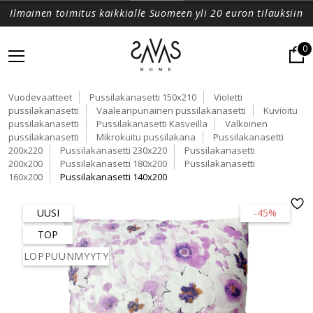
Ilmainen toimitus kaikkialle Suomeen yli 20 euron tilauksiin
0
Vuodevaatteet
Pussilakanasetti 150x210
Violetti
pussilakanasetti
Vaaleanpunainen pussilakanasetti
Kuvioitu
pussilakanasetti
Pussilakanasetti Kasveilla
Valkoinen
pussilakanasetti
Mikrokuitu pussilakana
Pussilakanasetti
200x220
Pussilakanasetti 230x220
Pussilakanasetti
200x200
Pussilakanasetti 180x200
Pussilakanasetti
160x200
Pussilakanasetti 140x200
UUSI
-45%
TOP
LOPPUUNMYYTY