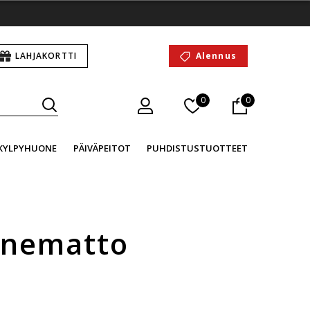
LAHJAKORTTI
Alennus
0
0
KYLPYHUONE
PÄIVÄPEITOT
PUHDISTUSTUOTTEET
onematto