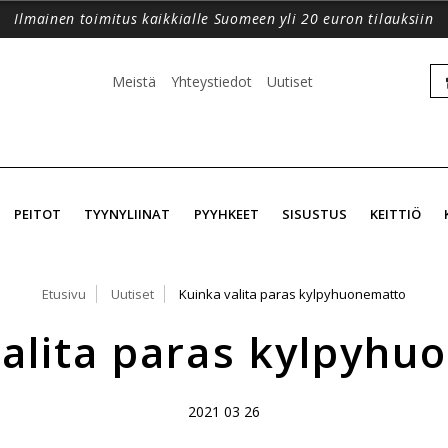
Ilmainen toimitus kaikkialle Suomeen yli 20 euron tilauksiin
Meistä
Yhteystiedot
Uutiset
PEITOT
TYYNYLIINAT
PYYHKEET
SISUSTUS
KEITTIÖ
Etusivu
Uutiset
Kuinka valita paras kylpyhuonematto
valita paras kylpyhu
2021 03 26