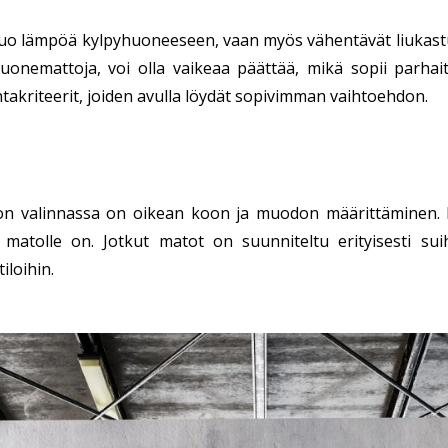
o lämpöä kylpyhuoneeseen, vaan myös vähentävät liukastum
huonemattoja, voi olla vaikeaa päättää, mikä sopii parh
takriteerit, joiden avulla löydät sopivimman vaihtoehdon.
 valinnassa on oikean koon ja muodon määrittäminen. Mitt
a matolle on. Jotkut matot on suunniteltu erityisesti sui
iloihin.