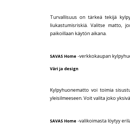
Turvallisuus on tärkeä tekijä kyl
liukastumisriskiä. Valitse matto,
paikoillaan käytön aikana.
-verkkokaupan kylpyhuon
SAVAS Home
Väri ja design
Kylpyhuonematto voi toimia sisustus
yleisilmeeseen. Voit valita joko yks
-valikoimasta löytyy eril
SAVAS Home