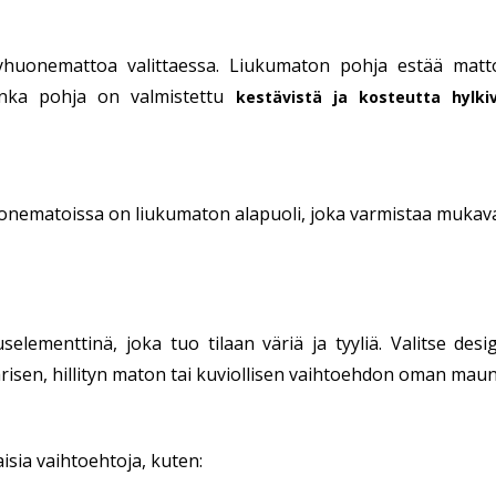
pyhuonemattoa valittaessa. Liukumaton pohja estää mattoa
 jonka pohja on valmistettu
kestävistä ja kosteutta hylkiv
ematoissa on liukumaton alapuoli, joka varmistaa mukava
elementtinä, joka tuo tilaan väriä ja tyyliä. Valitse des
ivärisen, hillityn maton tai kuviollisen vaihtoehdon oman ma
aisia vaihtoehtoja, kuten: