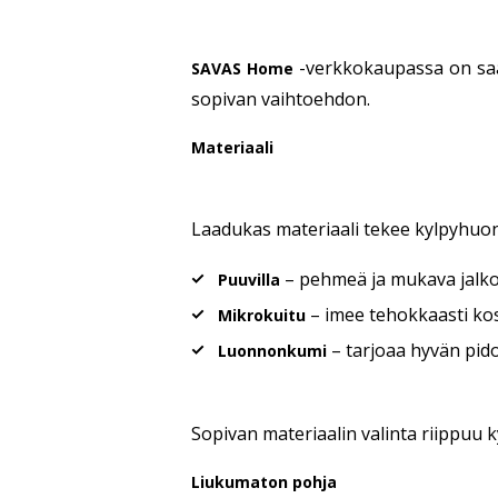
-verkkokaupassa on saata
SAVAS Home
sopivan vaihtoehdon.
Materiaali
Laadukas materiaali tekee kylpyhuone
– pehmeä ja mukava jalkoj
Puuvilla
– imee tehokkaasti kos
Mikrokuitu
– tarjoaa hyvän pidon
Luonnonkumi
Sopivan materiaalin valinta riippuu 
Liukumaton pohja