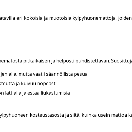
villa eri kokoisia ja muotoisia kylpyhuonemattoja, joiden 
matosta pitkäikäisen ja helposti puhdistettavan. Suosittuja
en alla, mutta vaatii säännöllistä pesua
teutta ja kuivuu nopeasti
 lattialla ja estää liukastumisia
kylpyhuoneen kosteustasosta ja siitä, kuinka usein mattoa k