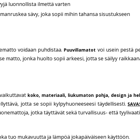
jä luonnollista ilmettä varten
manruskea sävy, joka sopii mihin tahansa sisustukseen
nematto voidaan puhdistaa.
voi usein pestä p
Puuvillamatot
se matto, jonka huolto sopii arkeesi, jotta se säilyy raikkaa
vaikuttavat
koko, materiaali, liukumaton pohja, design ja he
llyttävä, jotta se sopii kylpyhuoneeseesi täydellisesti.
SAVA
uonemattoja, jotka täyttävät sekä turvallisuus- että tyylivaa
oka tuo mukavuutta ja lämpöä jokapäiväiseen käyttöön.