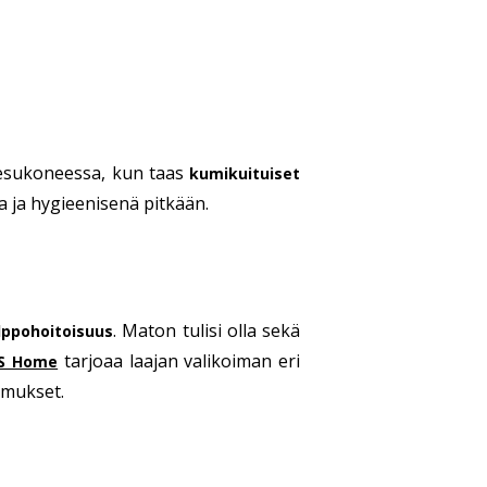
esukoneessa, kun taas
kumikuituiset
na ja hygieenisenä pitkään.
. Maton tulisi olla sekä
lppohoitoisuus
tarjoaa laajan valikoiman eri
S Home
timukset.