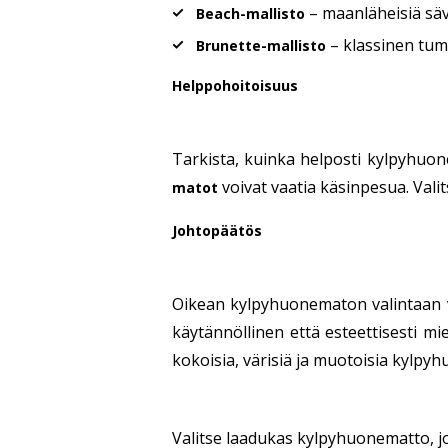
– maanläheisiä sävy
Beach-mallisto
– klassinen tum
Brunette-mallisto
Helppohoitoisuus
Tarkista, kuinka helposti kylpyhuo
voivat vaatia käsinpesua. Valit
matot
Johtopäätös
Oikean kylpyhuonematon valintaan 
käytännöllinen että esteettisesti mie
kokoisia, värisiä ja muotoisia kylpyh
Valitse laadukas kylpyhuonematto, j