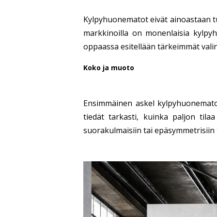
Kylpyhuonematot eivät ainoastaan tu
markkinoilla on monenlaisia kylpy
oppaassa esitellään tärkeimmät valin
Koko ja muoto
Ensimmäinen askel kylpyhuonematon
tiedät tarkasti, kuinka paljon tila
suorakulmaisiin tai epäsymmetrisiin t