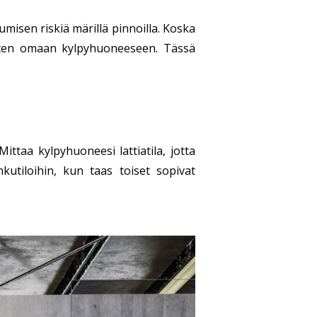
isen riskiä märillä pinnoilla. Koska
aiten omaan kylpyhuoneeseen. Tässä
aa kylpyhuoneesi lattiatila, jotta
hkutiloihin, kun taas toiset sopivat