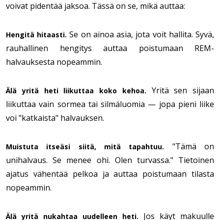
voivat pidentää jaksoa. Tässä on se, mikä auttaa:
Se on ainoa asia, jota voit hallita. Syvä,
Hengitä hitaasti.
rauhallinen hengitys auttaa poistumaan REM-
halvaukse­sta nopeammin.
Yritä sen sijaan
Älä yritä heti liikuttaa koko kehoa.
liikuttaa vain sormea tai silmäluomia — jopa pieni liike
voi "katkaista" halvauksen.
"Tämä on
Muistuta itseäsi siitä, mitä tapahtuu.
unihalvaus. Se menee ohi. Olen turvassa." Tietoinen
ajatus vähentää pelkoa ja auttaa poistumaan tilasta
nopeammin.
Jos käyt makuulle
Älä yritä nukahtaa uudelleen heti.