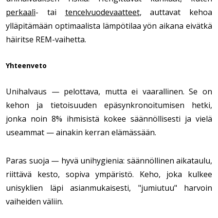
perkaalì
- tai
tencelvuodevaatteet
, auttavat kehoa
ylläpitämään optimaalista lämpötilaa yön aikana eivätkä
häiritse REM-vaihetta.
Yhteenveto
Unihalvaus — pelottava, mutta ei vaarallinen. Se on
kehon ja tietoisuuden epäsynkronoitumisen hetki,
jonka noin 8% ihmisistä kokee säännöllisesti ja vielä
useammat — ainakin kerran elämässään.
Paras suoja — hyvä unihygienia: säännöllinen aikataulu,
riittävä kesto, sopiva ympäristö. Keho, joka kulkee
unisyklien läpi asianmukaisesti, "jumiutuu" harvoin
vaiheiden väliin.