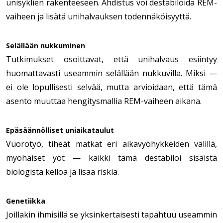
unisyklien rakenteeseen. Ahdistus voi destabiloida REM-
vaiheen ja lisätä unihalvauksen todennäköisyyttä.
Selällään nukkuminen
Tutkimukset osoittavat, että unihalvaus esiintyy
huomattavasti useammin selällään nukkuvilla. Miksi —
ei ole lopullisesti selvää, mutta arvioidaan, että tämä
asento muuttaa hengitysmallia REM-vaiheen aikana.
Epäsäännölliset uniaikataulut
Vuorotyö, tiheät matkat eri aikavyöhykkeiden välillä,
myöhäiset yöt — kaikki tämä destabiloi sisäistä
biologista kelloa ja lisää riskiä.
Genetiikka
Joillakin ihmisillä se yksinkertaisesti tapahtuu useammin