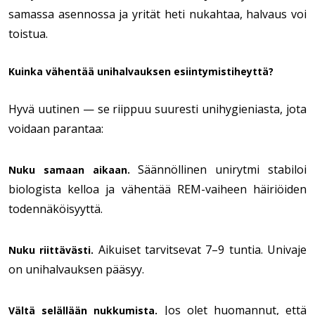
samassa asennossa ja yrität heti nukahtaa, halvaus voi
toistua.
Kuinka vähentää unihalvauksen esiintymistiheyttä?
Hyvä uutinen — se riippuu suuresti unihygieniasta, jota
voidaan parantaa:
Säännöllinen unirytmi stabiloi
Nuku samaan aikaan.
biologista kelloa ja vähentää REM-vaiheen häiriöiden
todennäköisyyttä.
Aikuiset tarvitsevat 7–9 tuntia. Univaje
Nuku riittävästi.
on unihalvauksen pääsyy.
Jos olet huomannut, että
Vältä selällään nukkumista.