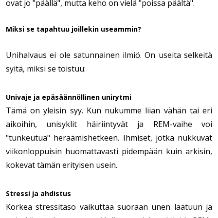
ovat jo "päällä", mutta keho on vielä "poissa päältä".
Miksi se tapahtuu joillekin useammin?
Unihalvaus ei ole satunnainen ilmiö. On useita selkeitä
syitä, miksi se toistuu:
Univaje ja epäsäännöllinen unirytmi
Tämä on yleisin syy. Kun nukumme liian vähän tai eri
aikoihin, unisyklit häiriintyvät ja REM-vaihe voi
"tunkeutua" heräämishetkeen. Ihmiset, jotka nukkuvat
viikonloppuisin huomattavasti pidempään kuin arkisin,
kokevat tämän erityisen usein.
Stressi ja ahdistus
Korkea stressitaso vaikuttaa suoraan unen laatuun ja