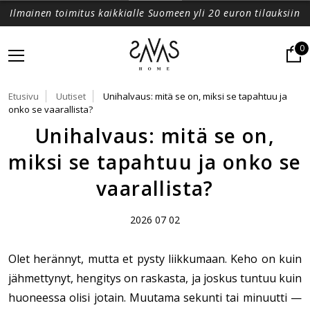
Ilmainen toimitus kaikkialle Suomeen yli 20 euron tilauksiin
0
Etusivu
Uutiset
Unihalvaus: mitä se on, miksi se tapahtuu ja
onko se vaarallista?
Unihalvaus: mitä se on,
miksi se tapahtuu ja onko se
vaarallista?
2026 07 02
Olet herännyt, mutta et pysty liikkumaan. Keho on kuin
jähmettynyt, hengitys on raskasta, ja joskus tuntuu kuin
huoneessa olisi jotain. Muutama sekunti tai minuutti —