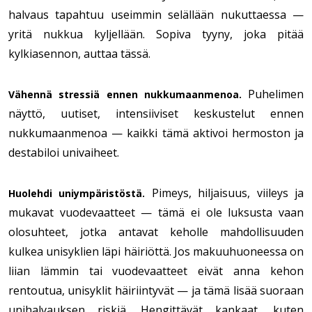
halvaus tapahtuu useimmin selällään nukuttaessa —
yritä nukkua kyljellään. Sopiva tyyny, joka pitää
kylkiasennon, auttaa tässä.
Puhelimen
Vähennä stressiä ennen nukkumaanmenoa.
näyttö, uutiset, intensiiviset keskustelut ennen
nukkumaanmenoa — kaikki tämä aktivoi hermoston ja
destabiloi univaiheet.
Pimeys, hiljaisuus, viileys ja
Huolehdi uniympäristöstä.
mukavat vuodevaatteet — tämä ei ole luksusta vaan
olosuhteet, jotka antavat keholle mahdollisuuden
kulkea unisyklien läpi häiriöttä. Jos makuuhuoneessa on
liian lämmin tai vuodevaatteet eivät anna kehon
rentoutua, unisyklit häiriintyvät — ja tämä lisää suoraan
unihalvauksen riskiä. Hengittävät kankaat, kuten