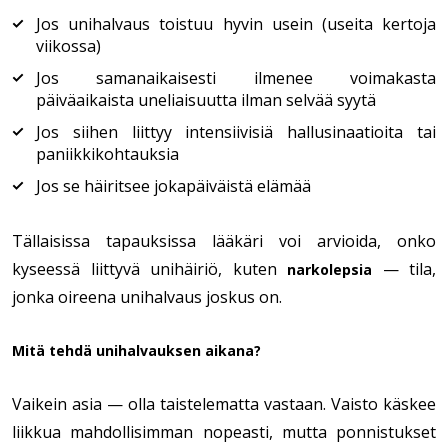
Jos unihalvaus toistuu hyvin usein (useita kertoja
viikossa)
Jos samanaikaisesti ilmenee voimakasta
päiväaikaista uneliaisuutta ilman selvää syytä
Jos siihen liittyy intensiivisiä hallusinaatioita tai
paniikkikohtauksia
Jos se häiritsee jokapäiväistä elämää
Tällaisissa tapauksissa lääkäri voi arvioida, onko
kyseessä liittyvä unihäiriö, kuten
— tila,
narkolepsia
jonka oireena unihalvaus joskus on.
Mitä tehdä unihalvauksen aikana?
Vaikein asia — olla taistelematta vastaan. Vaisto käskee
liikkua mahdollisimman nopeasti, mutta ponnistukset