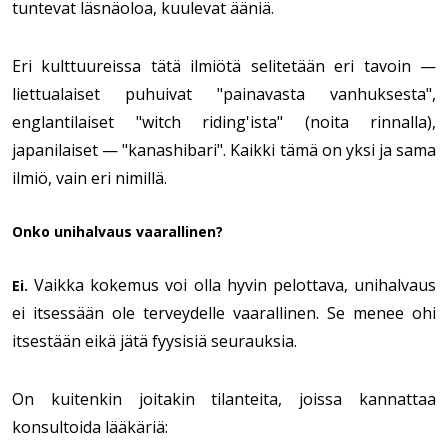
tuntevat läsnäoloa, kuulevat ääniä.
Eri kulttuureissa tätä ilmiötä selitetään eri tavoin —
liettualaiset puhuivat "painavasta vanhuksesta",
englantilaiset "witch riding'ista" (noita rinnalla),
japanilaiset — "kanashibari". Kaikki tämä on yksi ja sama
ilmiö, vain eri nimillä.
Onko unihalvaus vaarallinen?
Vaikka kokemus voi olla hyvin pelottava, unihalvaus
Ei.
ei itsessään ole terveydelle vaarallinen. Se menee ohi
itsestään eikä jätä fyysisiä seurauksia.
On kuitenkin joitakin tilanteita, joissa kannattaa
konsultoida lääkäriä: