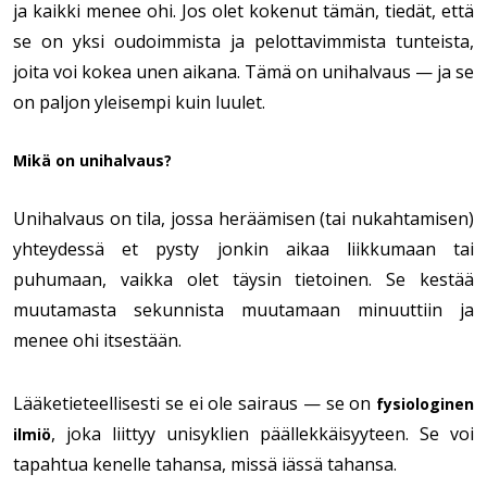
ja kaikki menee ohi. Jos olet kokenut tämän, tiedät, että
se on yksi oudoimmista ja pelottavimmista tunteista,
joita voi kokea unen aikana. Tämä on unihalvaus — ja se
on paljon yleisempi kuin luulet.
Mikä on unihalvaus?
Unihalvaus on tila, jossa heräämisen (tai nukahtamisen)
yhteydessä et pysty jonkin aikaa liikkumaan tai
puhumaan, vaikka olet täysin tietoinen. Se kestää
muutamasta sekunnista muutamaan minuuttiin ja
menee ohi itsestään.
Lääketieteellisesti se ei ole sairaus — se on
fysiologinen
, joka liittyy unisyklien päällekkäisyyteen. Se voi
ilmiö
tapahtua kenelle tahansa, missä iässä tahansa.