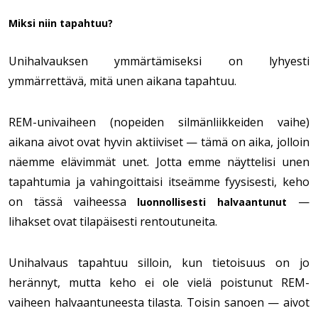
Miksi niin tapahtuu?
Unihalvauksen ymmärtämiseksi on lyhyesti
ymmärrettävä, mitä unen aikana tapahtuu.
REM-univaiheen (nopeiden silmänliikkeiden vaihe)
aikana aivot ovat hyvin aktiiviset — tämä on aika, jolloin
näemme elävimmät unet. Jotta emme näyttelisi unen
tapahtumia ja vahingoittaisi itseämme fyysisesti, keho
on tässä vaiheessa
—
luonnollisesti halvaantunut
lihakset ovat tilapäisesti rentoutuneita.
Unihalvaus tapahtuu silloin, kun tietoisuus on jo
herännyt, mutta keho ei ole vielä poistunut REM-
vaiheen halvaantuneesta tilasta. Toisin sanoen — aivot